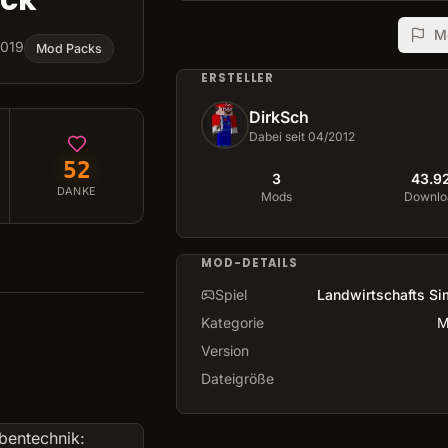
ck
M
2019
Mod Packs
ERSTELLER
DirkSch
Dabei seit 04/2012
52
3
43.9
DANKE
Mods
Downlo
MOD-DETAILS
Spiel
Landwirtschafts Si
Kategorie
M
Version
Dateigröße
übentechnik: