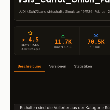
FS19_Carrot_Onion_Pa
DirkSch
Landwirtschafts Simulator 19
26. Februar 
★ 4.5
11.7K
70.5K
BEWERTUNG
DOWNLOADS
AUFRUFE
95
Bewertungen
Beschreibung
Versionen
Statistiken
Enthalten sind die Vollerter aus der Katogorie R