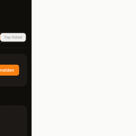
Top-Voted
melden