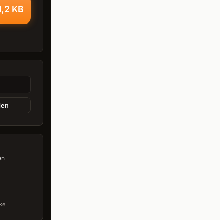
1,2 KB
den
en
ke