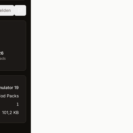
elden
26
ads
mulator 19
od Packs
1
101,2 KB