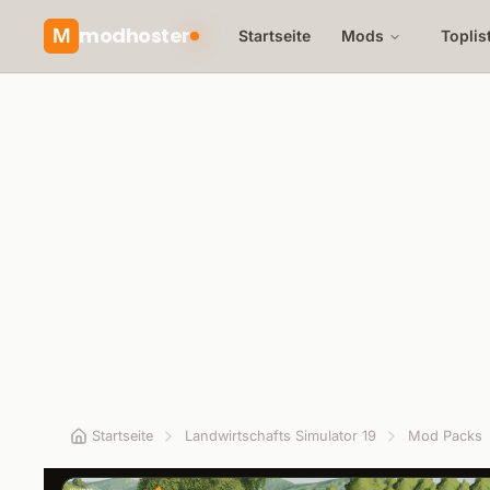
modhoster
M
Startseite
Mods
Toplis
Startseite
Landwirtschafts Simulator 19
Mod Packs