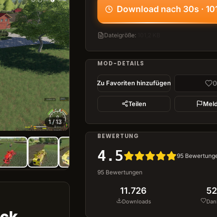
Download nach 30s · 10
Dateigröße
:
101,2 KB
MOD-DETAILS
0
Zu Favoriten hinzufügen
Teilen
Mel
1
/
13
BEWERTUNG
4.5
95
Bewertung
95
Bewertungen
11.726
52
Downloads
Dan