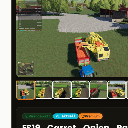
Virengeprüft
Premium
v1 aktuell