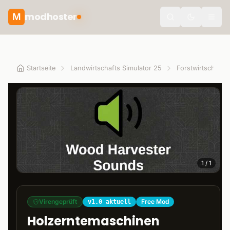
modhoster
M
Toggle the
Startseite
Landwirtschafts Simulator 25
Forstwirtschaft
1
/
1
Virengeprüft
Free Mod
v1.0 aktuell
Holzerntemaschinen