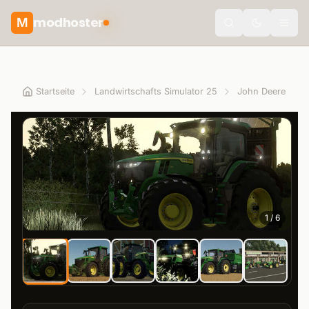
modhoster
M
theme.togg
Startseite
Landwirtschafts Simulator 25
John Deere
1
/
6