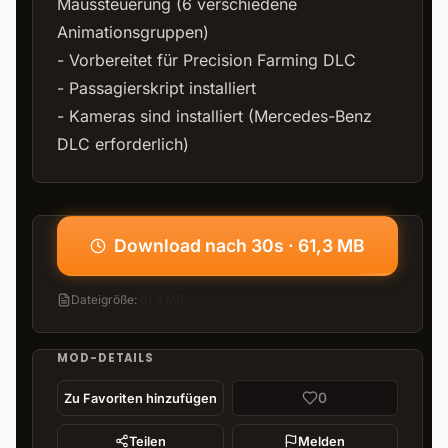
Maussteuerung (6 verschiedene
Animationsgruppen)
- Vorbereitet für Precision Farming DLC
- Passagierskript installiert
- Kameras sind installiert (Mercedes-Benz
DLC erforderlich)
Download nach 30s · 61,3 MB
Dateigröße
:
61,3 MB
MOD-DETAILS
0
Zu Favoriten hinzufügen
Teilen
Melden