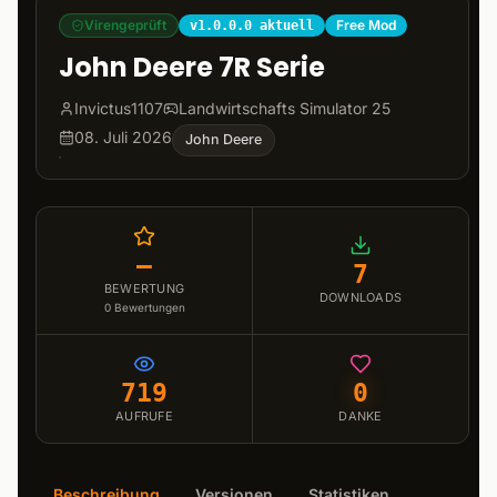
Virengeprüft
Free Mod
v1.0.0.0 aktuell
John Deere 7R Serie
Invictus1107
Landwirtschafts Simulator 25
08. Juli 2026
John Deere
–
7
BEWERTUNG
DOWNLOADS
0
Bewertungen
719
0
AUFRUFE
DANKE
Beschreibung
Versionen
Statistiken