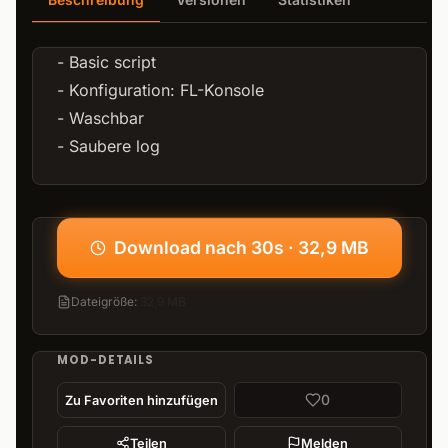
- Basic script
- Konfiguration: FL-Konsole
- Waschbar
- Saubere log
Download nach 30s · 32,9 MB
Dateigröße
:
32,9 MB
MOD-DETAILS
0
Zu Favoriten hinzufügen
Teilen
Melden