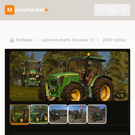
modhoster
M
theme.togg
Startseite
Landwirtschafts Simulator 17
2000-5000er
1
/
5