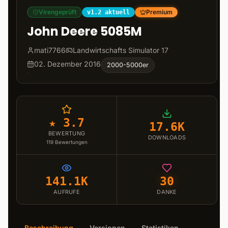
Virengeprüft
Premium
v1.2 aktuell
John Deere 5085M
mati7766
Landwirtschafts Simulator 17
02. Dezember 2016
2000-5000er
★ 3.7
17.6K
BEWERTUNG
DOWNLOADS
119
Bewertungen
141.1K
30
AUFRUFE
DANKE
Beschreibung
Versionen
Statistiken