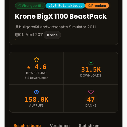
Virengeprüft
Premium
v5.0 Beta aktuell
Krone BigX 1100 BeastPack
bullgore
Landwirtschafts Simulator 2011
01. April 2011
Krone
★ 4.6
31.5K
BEWERTUNG
DOWNLOADS
613
Bewertungen
158.0K
47
AUFRUFE
DANKE
Beschreibung
Versionen
Statistiken