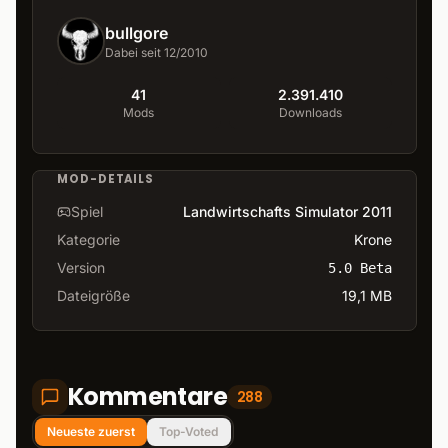
bullgore
Dabei seit 12/2010
41
2.391.410
Mods
Downloads
MOD-DETAILS
Spiel
Landwirtschafts Simulator 2011
Kategorie
Krone
Version
5.0 Beta
Dateigröße
19,1 MB
Kommentare
288
Neueste zuerst
Top-Voted