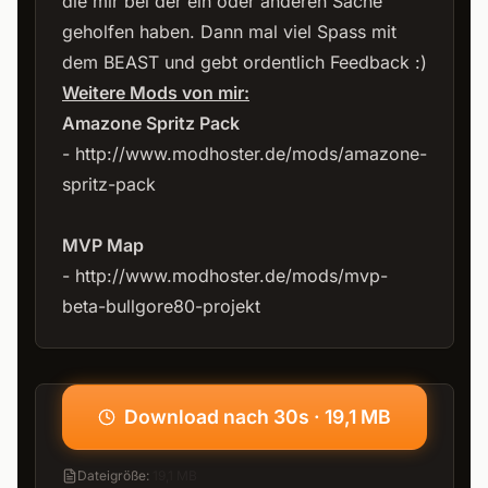
die mir bei der ein oder anderen Sache
geholfen haben. Dann mal viel Spass mit
dem BEAST und gebt ordentlich Feedback :)
Weitere Mods von mir:
Amazone Spritz Pack
-
http://www.modhoster.de/mods/amazone-
spritz-pack
MVP Map
-
http://www.modhoster.de/mods/mvp-
beta-bullgore80-projekt
Download nach 30s · 19,1 MB
Dateigröße
:
19,1 MB