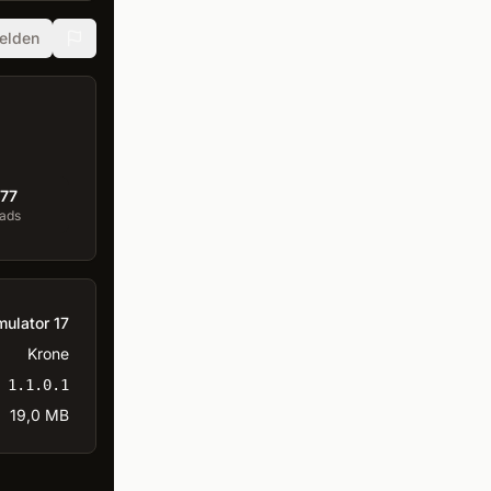
elden
77
ads
mulator 17
Krone
1.1.0.1
19,0 MB