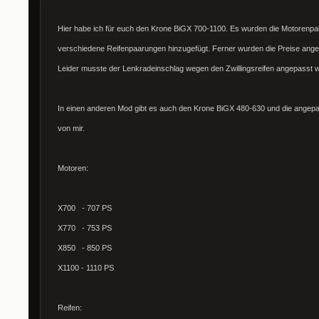
Hier habe ich für euch den Krone BiGX 700-1100. Es wurden die Motorenpal
verschiedene Reifenpaarungen hinzugefügt. Ferner wurden die Preise ange
Leider musste der Lenkradeinschlag wegen den Zwillingsreifen angepasst 
In einen anderen Mod gibt es auch den Krone BiGX 480-630 und die ange
von mir.
Motoren:
X700 - 707 PS
X770 - 753 PS
X850 - 850 PS
X1100 - 1110 PS
Reifen: