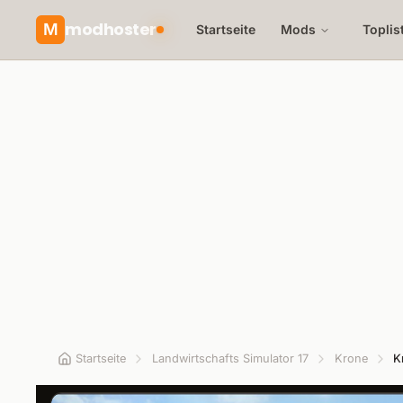
modhoster
M
Startseite
Mods
Toplis
Startseite
Landwirtschafts Simulator 17
Krone
K