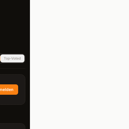
Top-Voted
melden