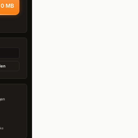
,0 MB
den
gen
ke