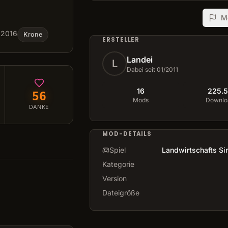
M
 2016
Krone
ERSTELLER
Landei
L
Dabei seit 01/2011
16
225.5
56
Mods
Downlo
DANKE
MOD-DETAILS
Spiel
Landwirtschafts Si
Kategorie
Version
Dateigröße