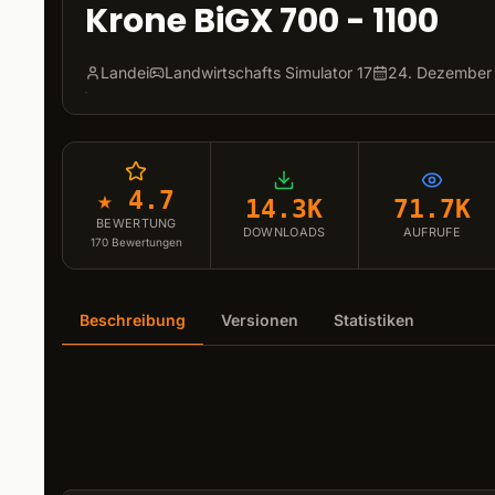
Krone BiGX 700 - 1100
Landei
Landwirtschafts Simulator 17
24. Dezember
★ 4.7
14.3K
71.7K
BEWERTUNG
DOWNLOADS
AUFRUFE
170
Bewertungen
Beschreibung
Versionen
Statistiken