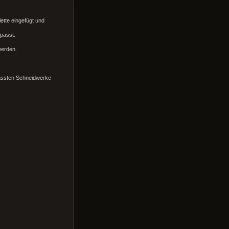
ette eingefügt und
passt.
werden.
passten Schneidwerke