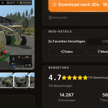
Download nach 30s · 19
Dateigröße
:
19,0 MB
MOD-DETAILS
0
Zu Favoriten hinzufügen
Teilen
Mel
1
/
9
BEWERTUNG
4.7
170
Bewertun
170
Bewertungen
14.287
56
Downloads
Dan