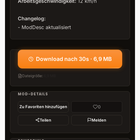
Arbeitsgeschwindigkeit:
12 km/h
Changelog:
- ModDesc aktualisiert
Download nach 30s · 6,9 MB
Dateigröße
:
6,9 MB
MOD-DETAILS
0
Zu Favoriten hinzufügen
Teilen
Melden