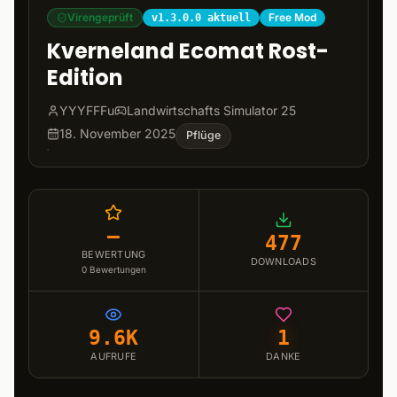
Virengeprüft
Free Mod
v1.3.0.0 aktuell
Kverneland Ecomat Rost-
Edition
YYYFFFu
Landwirtschafts Simulator 25
18. November 2025
Pflüge
–
477
BEWERTUNG
DOWNLOADS
0
Bewertungen
9.6K
1
AUFRUFE
DANKE