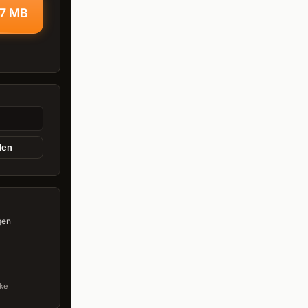
,7 MB
den
gen
0
ke