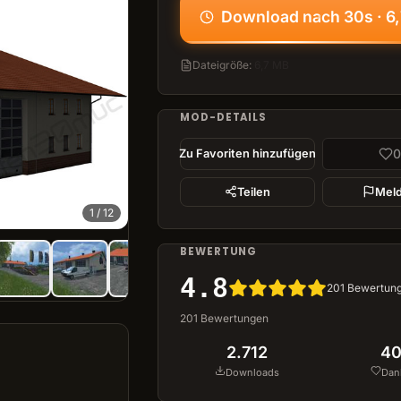
Download nach 30s · 6
Dateigröße
:
6,7 MB
MOD-DETAILS
0
Zu Favoriten hinzufügen
Teilen
Mel
1
/
12
BEWERTUNG
4.8
201
Bewertun
201
Bewertungen
2.712
4
Downloads
Dan