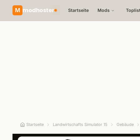
modhoster
M
Startseite
Mods
Toplis
Startseite
Landwirtschafts Simulator 15
Gebäude