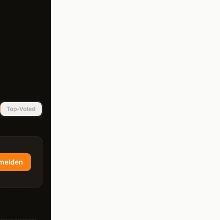
Top-Voted
melden