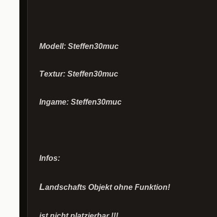
M
odell:
Steffen30muc
T
extur
:
Steffen30muc
I
ngame
:
Steffen30muc
I
nfos:
L
andschafts
Objekt
ohne
Funktion
!
ist nicht
platzierbar
!!!