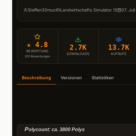
Steffen30muc
Landwirtschafts Simulator 15
07. Jul
★ 4.8
2.7K
13.7K
BEWERTUNG
DOWNLOADS
AUFRUFE
201
Bewertungen
Beschreibung
Versionen
Statistiken
P
olycount
: ca.
3800
Polys