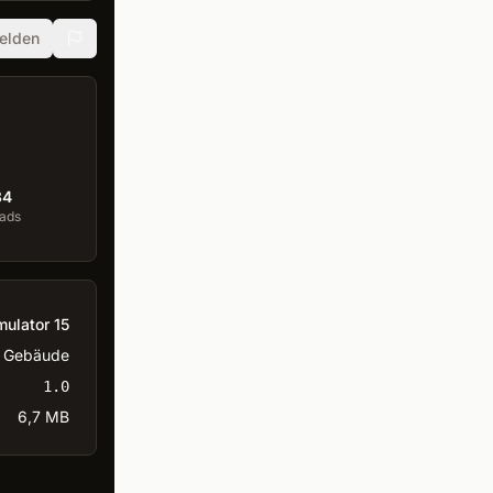
elden
34
ads
mulator 15
Gebäude
1.0
6,7 MB