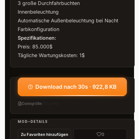
3 große Durchfahrbuchten
Innenbeleuchtung
Automatische Außenbeleuchtung bei Nacht
Farbkonfiguration
Spezifikationen:
Preis: 85.000$
Tägliche Wartungskosten: 1$
Download nach 30s · 922,8 KB
Dateigröße
:
922,8 KB
MOD-DETAILS
0
Zu Favoriten hinzufügen