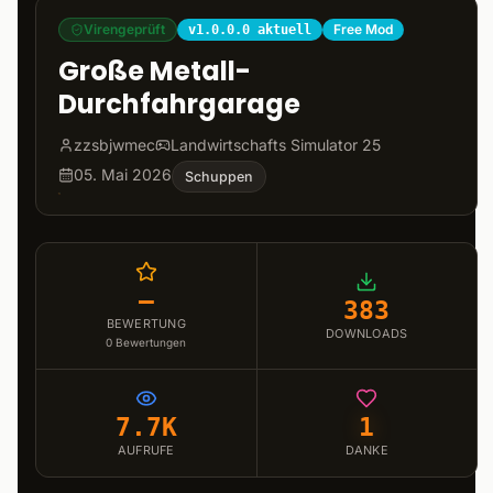
Virengeprüft
Free Mod
v1.0.0.0 aktuell
Große Metall-
Durchfahrgarage
zzsbjwmec
Landwirtschafts Simulator 25
05. Mai 2026
Schuppen
–
383
BEWERTUNG
DOWNLOADS
0
Bewertungen
7.7K
1
AUFRUFE
DANKE