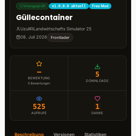
Virengeprüft
Free Mod
v1.0.0.0 aktuell
Güllecontainer
Uzul
Landwirtschafts Simulator 25
08. Juli 2026
Frontlader
–
5
BEWERTUNG
DOWNLOADS
0
Bewertungen
525
1
AUFRUFE
DANKE
Beschreibung
Versionen
Statistiken