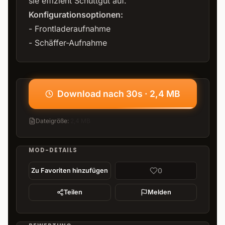
sie effizient Schüttgut auf.
Konfigurationsoptionen:
- Frontladeraufnahme
- Schäffer-Aufnahme
Download nach 30s · 2,4 MB
Dateigröße
:
2,4 MB
MOD-DETAILS
0
Zu Favoriten hinzufügen
Teilen
Melden