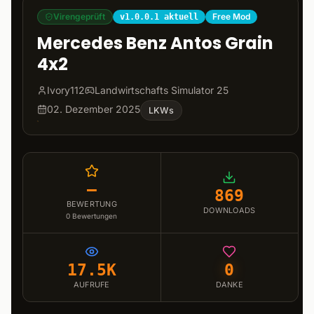
Virengeprüft
Free Mod
v1.0.0.1 aktuell
Mercedes Benz Antos Grain
4x2
Ivory112
Landwirtschafts Simulator 25
02. Dezember 2025
LKWs
–
869
BEWERTUNG
DOWNLOADS
0
Bewertungen
17.5K
0
AUFRUFE
DANKE