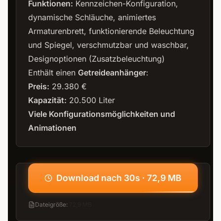
Funktionen:
Kennzeichen-Konfiguration,
dynamische Schläuche, animiertes
Armaturenbrett, funktionierende Beleuchtung
und Spiegel, verschmutzbar und waschbar,
Designoptionen (Zusatzbeleuchtung)
Enthält einen
Getreideanhänger
:
Preis:
29.380 €
Kapazität:
20.500 Liter
Viele Konfigurationsmöglichkeiten und
Animationen
Download nach 30s · 72,9 MB
Dateigröße
:
72,9 MB