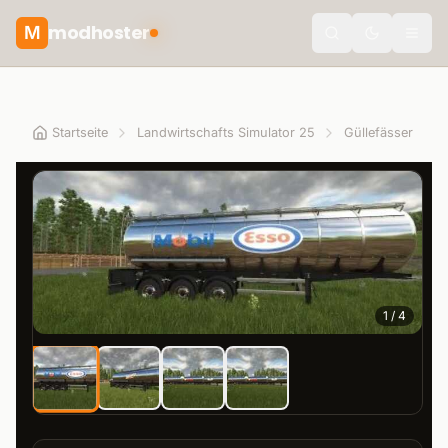
modhoster
M
theme.togg
Startseite
Landwirtschafts Simulator 25
Güllefässer
1
/
4