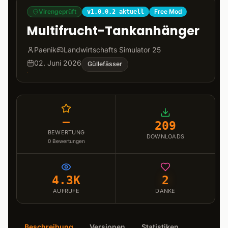
Virengeprüft
Free Mod
v1.0.0.2 aktuell
Multifrucht-Tankanhänger
Paenik
Landwirtschafts Simulator 25
02. Juni 2026
Güllefässer
–
209
BEWERTUNG
DOWNLOADS
0
Bewertungen
4.3K
2
AUFRUFE
DANKE
Beschreibung
Versionen
Statistiken