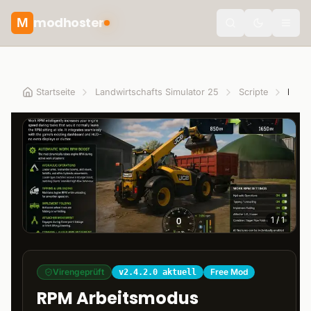
modhoster
M
Toggle the
Startseite
Landwirtschafts Simulator 25
Scripte
RPM 
1
/
1
Virengeprüft
Free Mod
v2.4.2.0 aktuell
RPM Arbeitsmodus