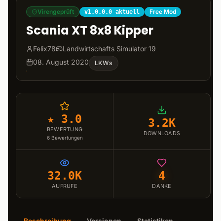
Virengeprüft
Free Mod
v1.0.0.0 aktuell
Scania XT 8x8 Kipper
Felix78
Landwirtschafts Simulator 19
08. August 2020
LKWs
★ 3.0
3.2K
BEWERTUNG
DOWNLOADS
6
Bewertungen
32.0K
4
AUFRUFE
DANKE
Beschreibung
Versionen
Statistiken