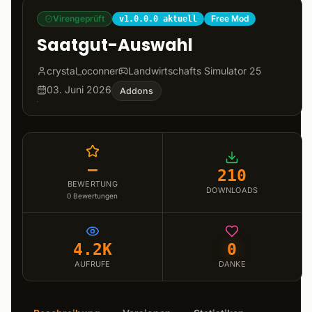
Virengeprüft
Free Mod
v1.0.0.0 aktuell
Saatgut-Auswahl
crystal_oconner
Landwirtschafts Simulator 25
03. Juni 2026
Addons
–
210
BEWERTUNG
DOWNLOADS
0
Bewertungen
4.2K
0
AUFRUFE
DANKE