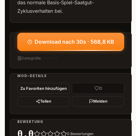
das normale Basis-Spiel-Saatgut-
Zyklusverhalten bei.
Download nach 30s · 568,8 KB
Dateigröße
:
568,8 KB
MOD-DETAILS
0
Zu Favoriten hinzufügen
Teilen
Melden
BEWERTUNG
0.0
0
Bewertungen