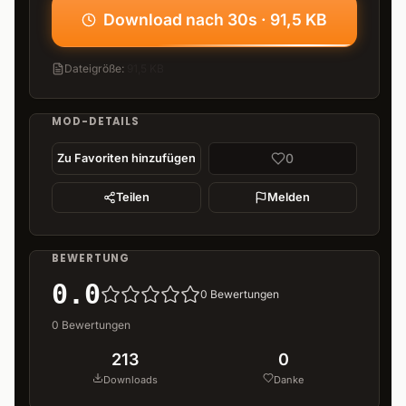
Download nach 30s · 91,5 KB
Dateigröße
:
91,5 KB
MOD-DETAILS
0
Zu Favoriten hinzufügen
Teilen
Melden
BEWERTUNG
0.0
0
Bewertungen
0
Bewertungen
213
0
Downloads
Danke