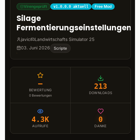
Virengeprüft
Free Mod
v1.0.0.0 aktuell
Silage
Fermentierungseinstellungen
javic
Landwirtschafts Simulator 25
03. Juni 2026
Scripte
–
213
BEWERTUNG
DOWNLOADS
0
Bewertungen
4.3K
0
AUFRUFE
DANKE