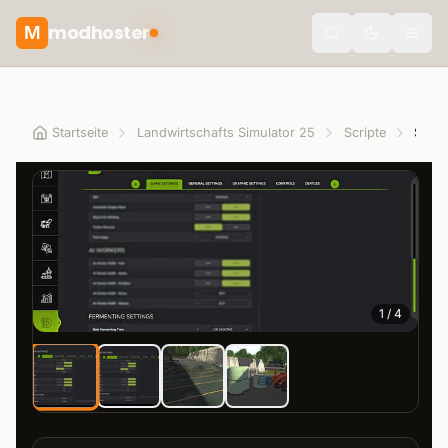
modhoster
M
Toggle the
Startseite
Landwirtschafts Simulator 25
Scripte
1
/
4