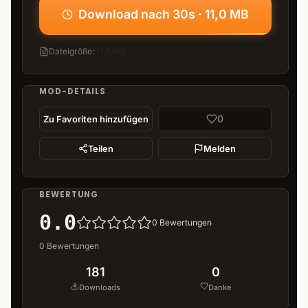
Download nach 30s · 11,0 MB
Dateigröße
:
11,0 MB
MOD-DETAILS
0
Zu Favoriten hinzufügen
Teilen
Melden
BEWERTUNG
0.0
0
Bewertungen
0
Bewertungen
181
0
Downloads
Danke