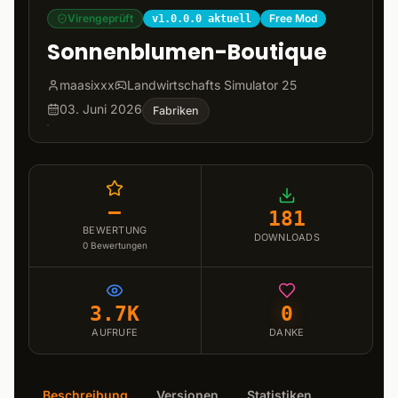
Virengeprüft
Free Mod
v1.0.0.0 aktuell
Sonnenblumen-Boutique
maasixxx
Landwirtschafts Simulator 25
03. Juni 2026
Fabriken
–
181
BEWERTUNG
DOWNLOADS
0
Bewertungen
3.7K
0
AUFRUFE
DANKE
Beschreibung
Versionen
Statistiken