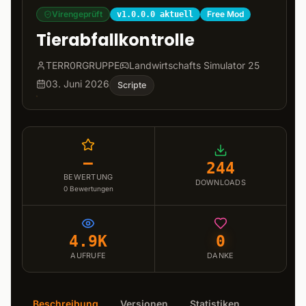
Virengeprüft
Free Mod
v1.0.0.0 aktuell
Tierabfallkontrolle
TERR0RGRUPPE
Landwirtschafts Simulator 25
03. Juni 2026
Scripte
–
244
BEWERTUNG
DOWNLOADS
0
Bewertungen
4.9K
0
AUFRUFE
DANKE
Beschreibung
Versionen
Statistiken