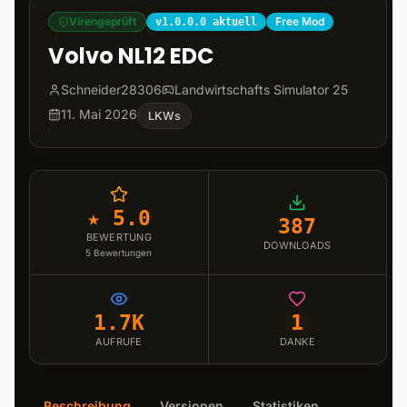
Virengeprüft
Free Mod
v1.0.0.0 aktuell
Volvo NL12 EDC
Schneider28306
Landwirtschafts Simulator 25
11. Mai 2026
LKWs
★ 5.0
387
BEWERTUNG
DOWNLOADS
5
Bewertungen
1.7K
1
AUFRUFE
DANKE
Beschreibung
Versionen
Statistiken