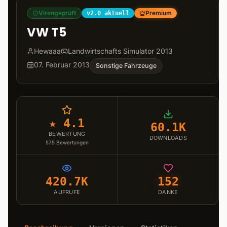
Virengeprüft
Premium
v2.0 aktuell
VW T5
Hewaaa
Landwirtschafts Simulator 2013
07. Februar 2013
Sonstige Fahrzeuge
★ 4.1
60.1K
BEWERTUNG
DOWNLOADS
575
Bewertungen
420.7K
152
AUFRUFE
DANKE