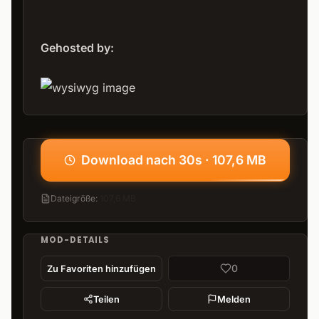
Gehosted by:
Download nach 30s · 107,6 MB
Dateigröße
:
107,6 MB
MOD-DETAILS
0
Zu Favoriten hinzufügen
Teilen
Melden