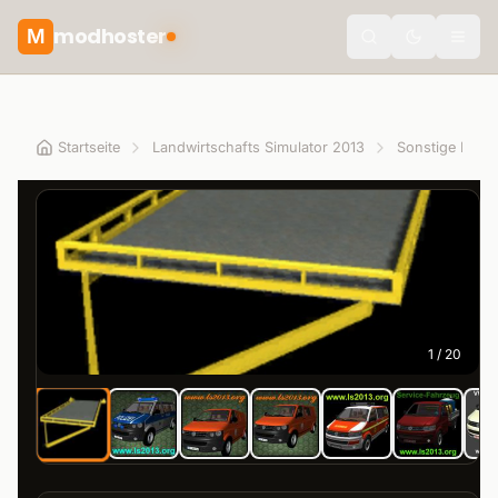
modhoster
M
theme.togg
Startseite
Landwirtschafts Simulator 2013
Sonstige Fahr
1
/
20