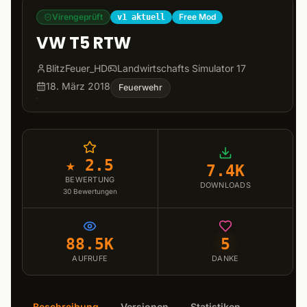
Virengeprüft
Free Mod
v1 aktuell
VW T5 RTW
BlitzFeuer_HD
Landwirtschafts Simulator 17
18. März 2018
Feuerwehr
★ 2.5
7.4K
BEWERTUNG
DOWNLOADS
30
Bewertungen
88.5K
5
AUFRUFE
DANKE
Beschreibung
Versionen
Statistiken