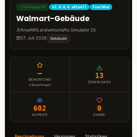
Virengeprüft
Free Mod
v1.0.0.0 aktuell
Walmart-Gebäude
Knoefi
Landwirtschafts Simulator 25
07. Juli 2026
Gebäude
–
13
BEWERTUNG
DOWNLOADS
0
Bewertungen
602
0
AUFRUFE
DANKE
Beschreibung
Versionen
Statistiken