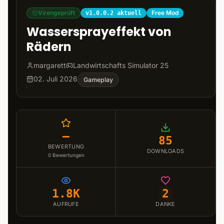
Virengeprüft
Free Mod
v1.0.0.2 aktuell
Wassersprayeffekt von
Rädern
margarett
Landwirtschafts Simulator 25
02. Juli 2026
Gameplay
–
85
BEWERTUNG
DOWNLOADS
0
Bewertungen
1.8K
2
AUFRUFE
DANKE