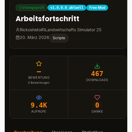
Virengeprüft
Free Mod
v1.0.0.0 aktuell
Arbeitsfortschritt
Rickosheto
Landwirtschafts Simulator 25
20. März 2026
Scripte
–
467
BEWERTUNG
DOWNLOADS
0
Bewertungen
9.4K
0
AUFRUFE
DANKE