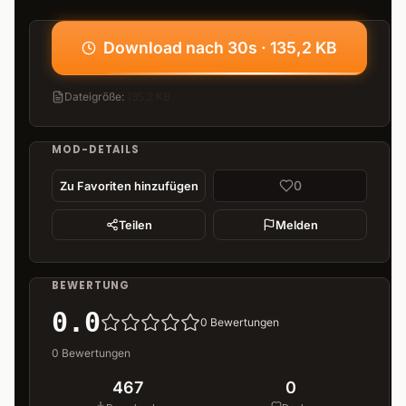
Download nach 30s · 135,2 KB
Dateigröße
:
135,2 KB
MOD-DETAILS
0
Zu Favoriten hinzufügen
Teilen
Melden
BEWERTUNG
0.0
0
Bewertungen
0
Bewertungen
467
0