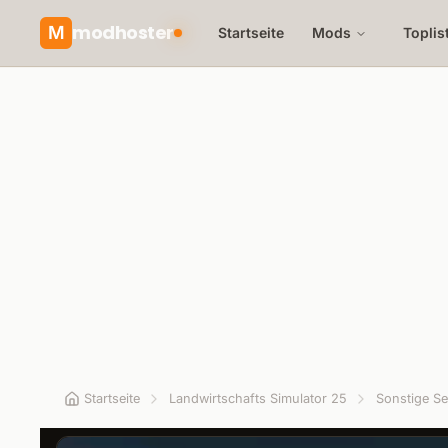
modhoster
M
Startseite
Mods
Toplis
Startseite
Landwirtschafts Simulator 25
Sonstige Se