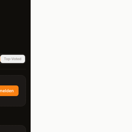
Top-Voted
melden