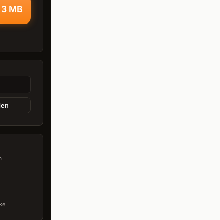
,3 MB
den
n
ke