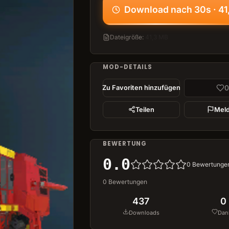
Download nach 30s · 41
Dateigröße
:
41,3 MB
MOD-DETAILS
0
Zu Favoriten hinzufügen
Teilen
Mel
BEWERTUNG
0.0
0
Bewertunge
0
Bewertungen
437
0
Downloads
Dan