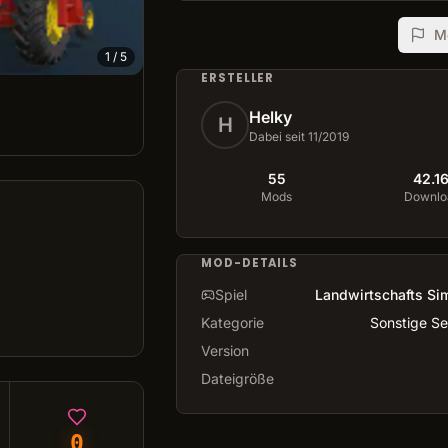
M
1
/
5
ERSTELLER
Helky
H
Dabei seit 11/2019
55
42.1
Mods
Downlo
MOD-DETAILS
Spiel
Landwirtschafts Sim
Kategorie
Sonstige Se
Version
Dateigröße
0