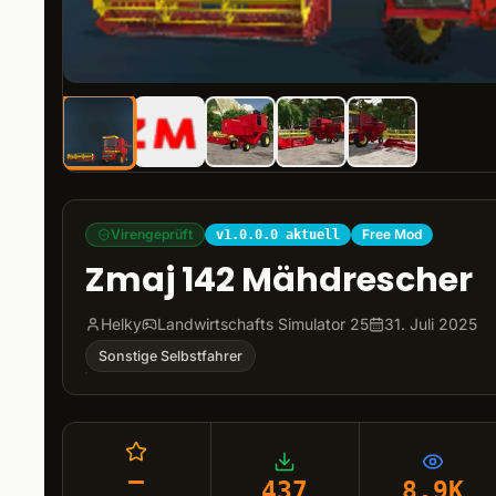
Virengeprüft
Free Mod
v1.0.0.0 aktuell
Zmaj 142 Mähdrescher
Helky
Landwirtschafts Simulator 25
31. Juli 2025
Sonstige Selbstfahrer
–
437
8.9K