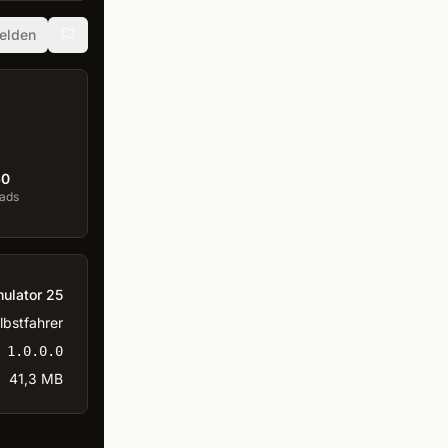
elden
60
ads
ulator 25
lbstfahrer
1.0.0.0
41,3 MB