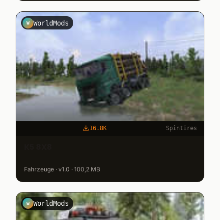
WorldMods
W
16.8K
Spintires
K5 8X8
Fahrzeuge · v1.0 · 100,2 MB
WorldMods
W