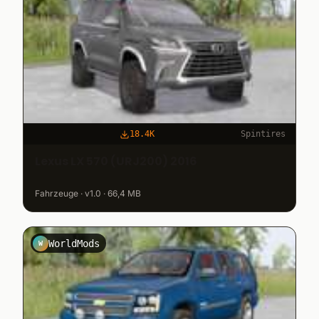
18.4K
Spintires
Lexus LX 570 (URJ200) 2016
Fahrzeuge · v1.0 · 66,4 MB
WorldMods
W