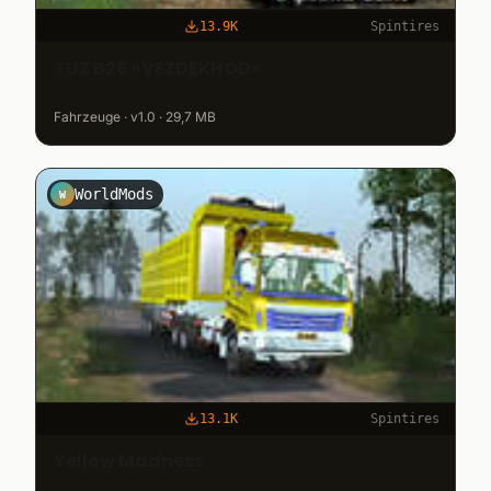
13.9K
Spintires
TUZ B26 «VEZDEKHOD»
Fahrzeuge · v1.0 · 29,7 MB
WorldMods
W
13.1K
Spintires
Yellow Madness