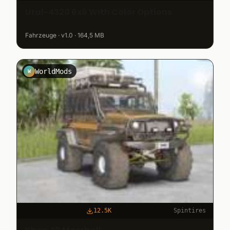
Ural-4320 6x6 With Color Options
Fahrzeuge · v1.0 · 164,5 MB
WorldMods
W
12.5K
Spintires