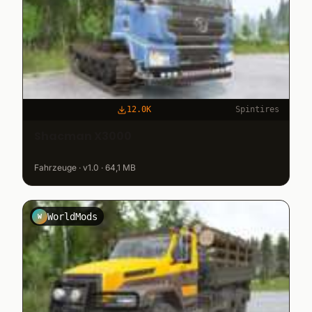
12.0K
Spintires
Shacman X3000
Fahrzeuge · v1.0 · 64,1 MB
WorldMods
W