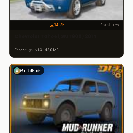
14.8K
Spintires
Chevrolet Tahoe (GMT900) 2014
Fahrzeuge · v1.0 · 43,9 MB
WorldMods
W