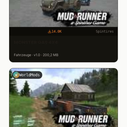
14.0K
Spintires
MONSTER GAS 4X4
Fahrzeuge · v1.0 · 200,2 MB
WorldMods
W