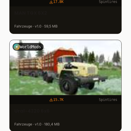
17.8K
Spintires
MAN TGX 6X2
Fahrzeuge · v1.0 · 59,5 MB
WorldMods
W
15.7K
Spintires
Ural-4320 6x6
Fahrzeuge · v1.0 · 180,4 MB