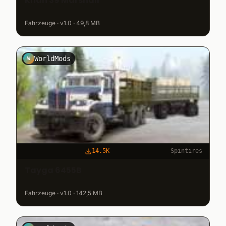
Khan 39 Marshall
Fahrzeuge · v1.0 · 49,8 MB
WorldMods
W
14.5K
Spintires
Tayga 6455B
Fahrzeuge · v1.0 · 142,5 MB