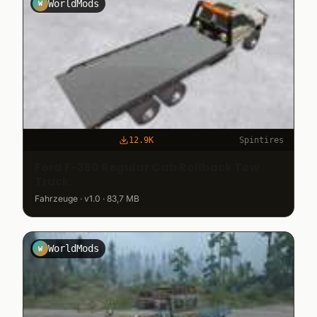
WorldMods
W
12.9K
Spintires
Ford F-350 Regular Cab Rollback Tow
Truck
Fahrzeuge · v1.0 · 83,7 MB
WorldMods
W