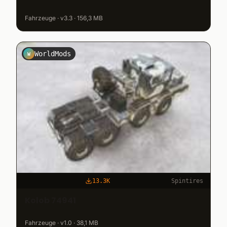
Fahrzeuge · v3.3 · 156,3 MB
WorldMods
W
13.3K
Spintires
Kolob 74941
Fahrzeuge · v1.0 · 38,1 MB