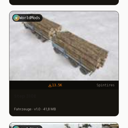
WorldMods
W
13.5K
Spintires
Step 310E
Fahrzeuge · v1.0 · 41,8 MB