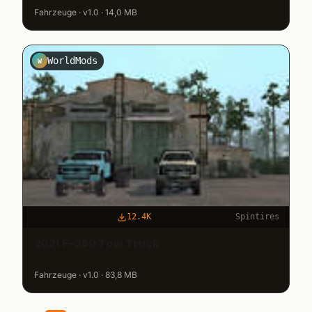
Fahrzeuge · v1.0 · 14,0 MB
WorldMods
W
12.4K
Spintires
2021 F-350 Tow Truck
Fahrzeuge · v1.0 · 83,8 MB