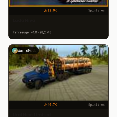
12.9K
Spintires
Lada Niva
Fahrzeuge · v1.0 · 28,2 MB
WorldMods
W
46.7K
Spintires
Ural Next Limited