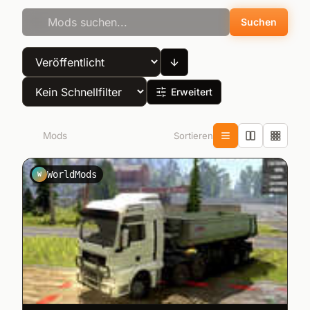
Suchen
Erweitert
Sortieren
345
Mods
WorldMods
W