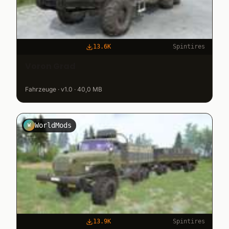
13.6K
Spintires
Voron Grad
Fahrzeuge · v1.0 · 40,0 MB
WorldMods
W
13.9K
Spintires