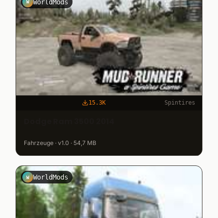
WorldMods
W
15.3K
Spintires
Dodge Ram 3500 2014
Fahrzeuge · v1.0 · 54,7 MB
WorldMods
W