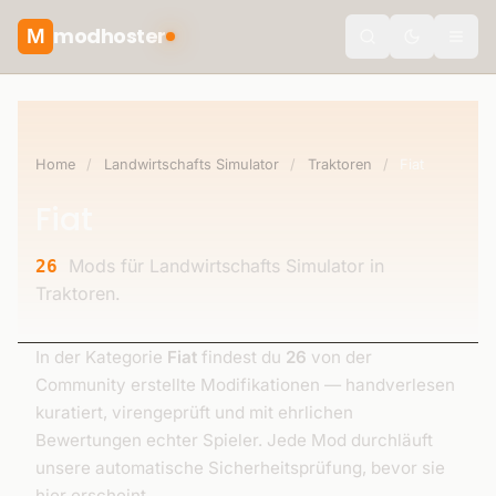
modhoster
M
theme.togg
Home
/
Landwirtschafts Simulator
/
Traktoren
/
Fiat
Fiat
Mods für Landwirtschafts Simulator in
26
Traktoren.
In der Kategorie
Fiat
findest du
26
von der
Community erstellte Modifikationen — handverlesen
kuratiert, virengeprüft und mit ehrlichen
Bewertungen echter Spieler. Jede Mod durchläuft
unsere automatische Sicherheitsprüfung, bevor sie
hier erscheint.