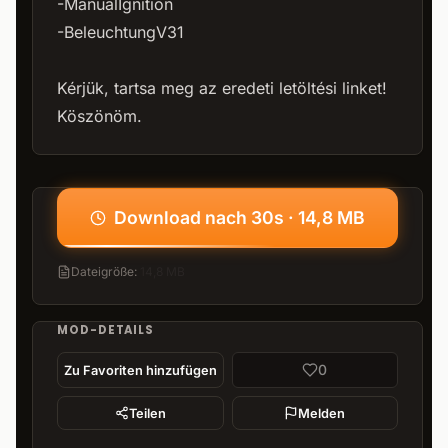
-ManualIgnition
-BeleuchtungV31
Kérjük, tartsa meg az eredeti letöltési linket!
Köszönöm.
Download nach 30s · 14,8 MB
Dateigröße
:
14,8 MB
MOD-DETAILS
0
Zu Favoriten hinzufügen
Teilen
Melden