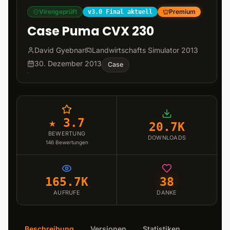
Virengeprüft
Premium
v3.0 Final aktuell
Case Puma CVX 230
David Gyebnar
Landwirtschafts Simulator 2013
30. Dezember 2013
Case
★ 3.7
20.7K
BEWERTUNG
DOWNLOADS
146
Bewertungen
165.7K
38
AUFRUFE
DANKE
Beschreibung
Versionen
Statistiken