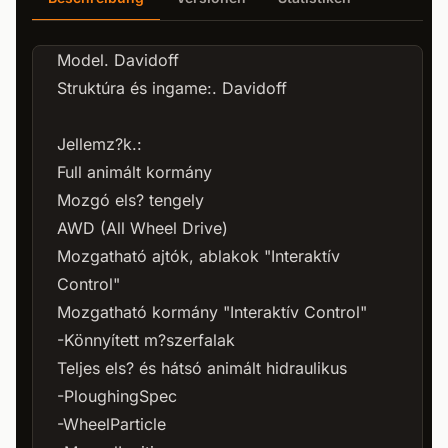
Model. Davidoff
Struktúra és ingame:. Davidoff
Jellemz?k.:
Full animált kormány
Mozgó els? tengely
AWD (All Wheel Drive)
Mozgatható ajtók, ablakok "Interaktív
Control"
Mozgatható kormány "Interaktív Control"
-Könnyített m?szerfalak
Teljes els? és hátsó animált hidraulikus
-PloughingSpec
-WheelParticle