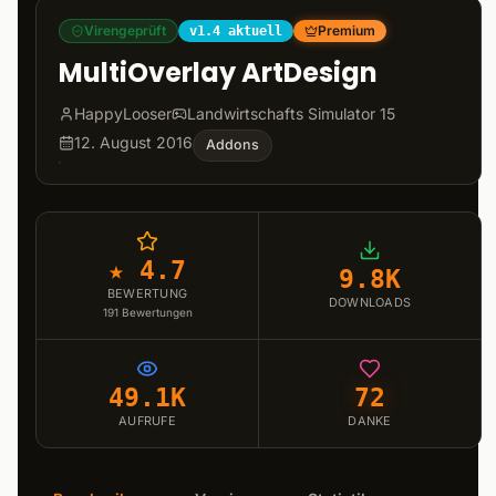
Virengeprüft
Premium
v1.4 aktuell
MultiOverlay ArtDesign
HappyLooser
Landwirtschafts Simulator 15
12. August 2016
Addons
★ 4.7
9.8K
BEWERTUNG
DOWNLOADS
191
Bewertungen
49.1K
72
AUFRUFE
DANKE