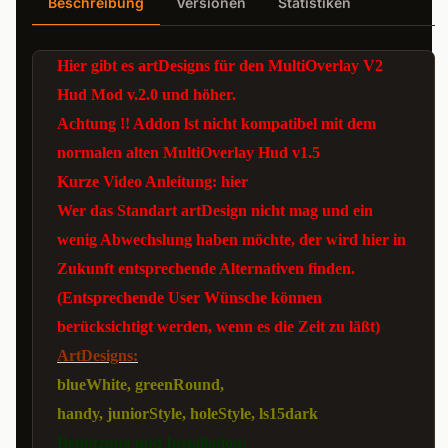
Beschreibung
Versionen
Statistiken
Hier gibt es artDesigns für den
MultiOverlay V2
Hud
Mod v.2.0 und höher.
Achtung !! Addon lst nicht kompatibel mit dem
normalen alten MultiOverlay Hud v1.5
Kurze Video Anleitung:
hier
Wer das Standart artDesign nicht mag und ein
wenig Abwechslung haben möchte, der wird hier in
Zukunft entsprechende Alternativen finden.
(Entsprechende User Wünsche können
berücksichtigt werden, wenn es die Zeit zu läßt)
ArtDesigns:
blueWhite
,
greenRound
,
handy
,
juniorStyle
,
holeStyle
,
ls15dark
Benutzung und Installation: