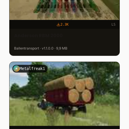
2.3K
LS
Anderson RBM 2000
Ballentransport · v1.1.0.0 · 9,9 MB
Metalfreak1
M