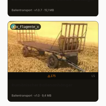
Ballentransport · v1.0.7 · 15,1 MB
x_Flugente_x
X
175
LS
Rumänischer Ballenanhänger
Ballentransport · v1.0 · 9,4 MB