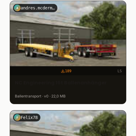
andres.mcdermott
A
189
LS
NC Engineering 16t Ballenanhänger
Ballentransport · v0 · 22,0 MB
Felix78
F