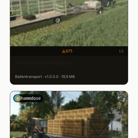
675
LS
Kleinballenanhänger
Ballentransport · v1.0.0.0 · 19,9 MB
hammdose
H