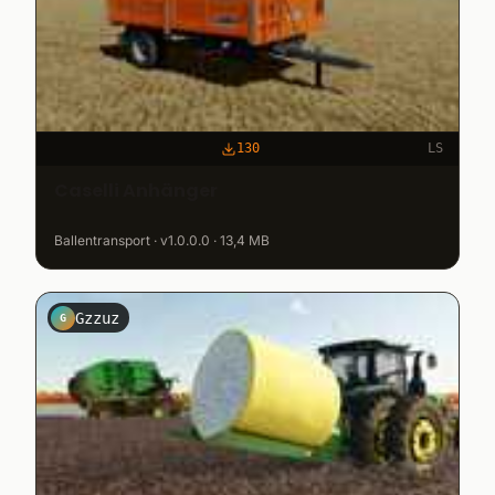
130
LS
Caselli Anhänger
Ballentransport · v1.0.0.0 · 13,4 MB
Gzzuz
G