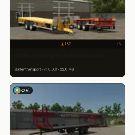
167
LS
NC Engineering 16t Ballenanhänger
Ballentransport · v1.0.0.0 · 22,0 MB
Kzel
K