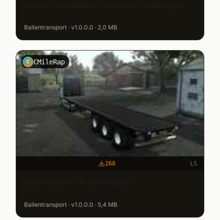
Kuzey Agro Ballentransportanhänger
Ballentransport · v1.0.0.0 · 2,0 MB
CMileRap
C
268
LS
Bale Flatbed Trailer 50000
Ballentransport · v1.0.0.0 · 5,4 MB