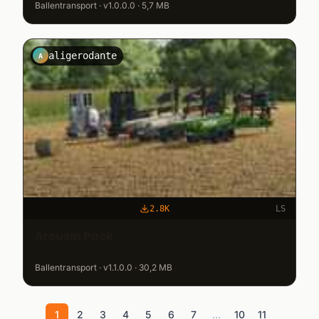
Ballentransport · v1.0.0.0 · 5,7 MB
aligerodante
A
2.8K
LS
Arcusin Pack
Ballentransport · v1.1.0.0 · 30,2 MB
1
2
3
4
5
6
7
...
10
11