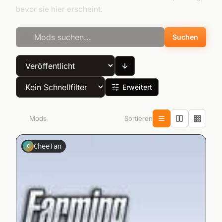
bevor sie hier erscheint.
Suchen
Erweitert
Sortieren
219
Mods
CheeTan
C