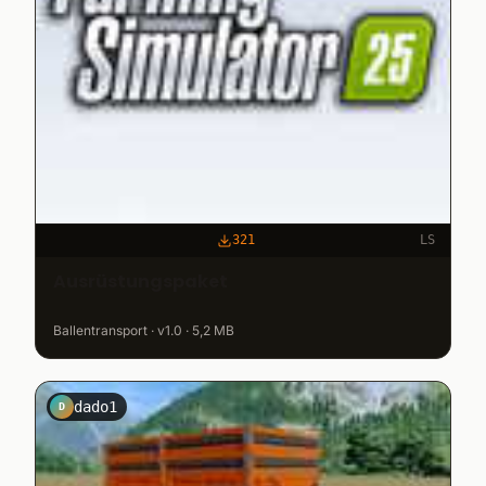
321
LS
Ausrüstungspaket
Ballentransport · v1.0 · 5,2 MB
dado1
D