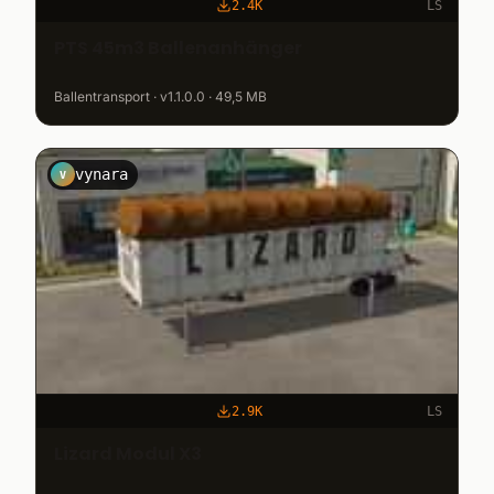
2.4K
LS
PTS 45m3 Ballenanhänger
Ballentransport · v1.1.0.0 · 49,5 MB
vynara
V
2.9K
LS
Lizard Modul X3