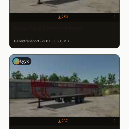
250
LS
Kuzey Agro Ballenanhänger
Ballentransport · v1.0.0.0 · 2,0 MB
lyyx
L
237
LS