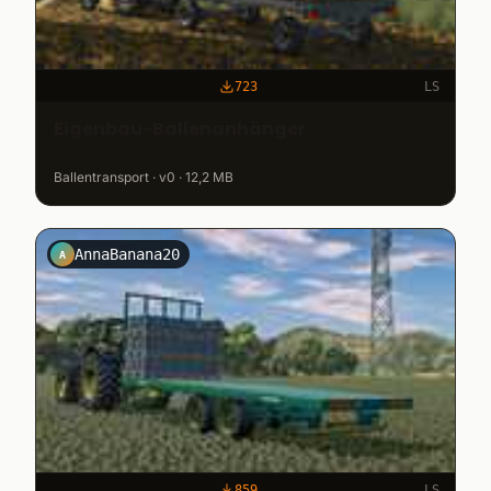
723
LS
Eigenbau-Ballenanhänger
Ballentransport · v0 · 12,2 MB
AnnaBanana20
A
859
LS