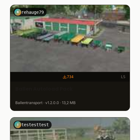
rehauge79
R
734
LS
Ballen Autoload Pack
Ballentransport · v1.2.0.0 · 13,2 MB
testesttest
T