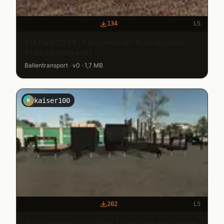
134
LS
SM Fab 2085-P Baumwoll-Rundballen
Transportgerät
Ballentransport · v0 · 1,7 MB
kaiser100
K
202
LS
Autoladender Ballen / Combo-Anhänger