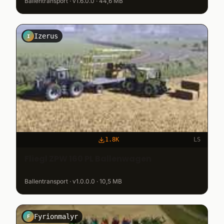
Ballentransport · v1.6.0.0 · 44,6 MB
Izerus
I
1.8K
LS
Fliegl ZPW 160 PL Ballenwagen
Ballentransport · v1.0.0.0 · 10,5 MB
Fyrionmalyr
F