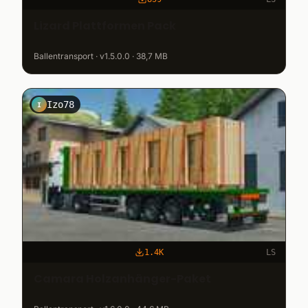
Lizard Plattformen Pack
Ballentransport · v1.5.0.0 · 38,7 MB
Izo78
I
1.4K
LS
Camara Holzanhänger-Paket