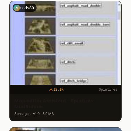
mods80
M
12.1K
Spintires
Map editor Assistent - Spintires:
MudRunner
Sonstiges · v1.0 · 8,9 MB