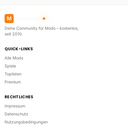
modhoster
M
Deine Community für Mods – kostenlos,
seit 2010.
QUICK-LINKS
Alle Mods
Spiele
Toplisten
Premium
RECHTLICHES
Impressum
Datenschutz
Nutzungsbedingungen