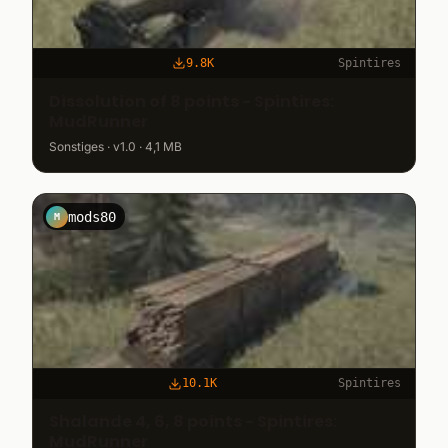
9.8K
Spintires
Dissolution of 8 points - Spintires:
MudRunner
Sonstiges · v1.0 · 4,1 MB
mods80
M
10.1K
Spintires
Shalande 4, 6, 8 points - Spintires:
MudRunner