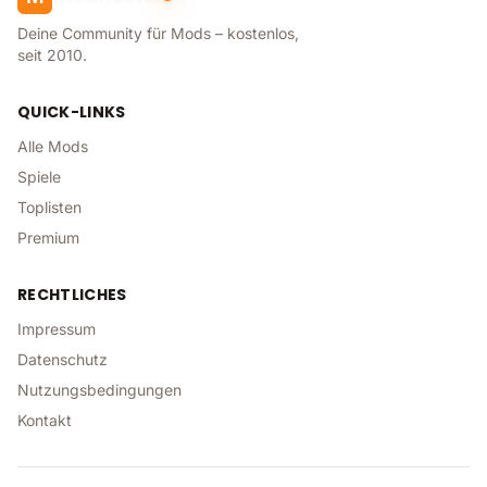
Deine Community für Mods – kostenlos,
seit 2010.
QUICK-LINKS
Alle Mods
Spiele
Toplisten
Premium
RECHTLICHES
Impressum
Datenschutz
Nutzungsbedingungen
Kontakt