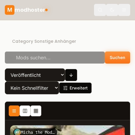
modhoster
M
Toggle the
Recommended mods
Category Sonstige Anhänger
Suchen
Erweitert
Micha the Modder
MT