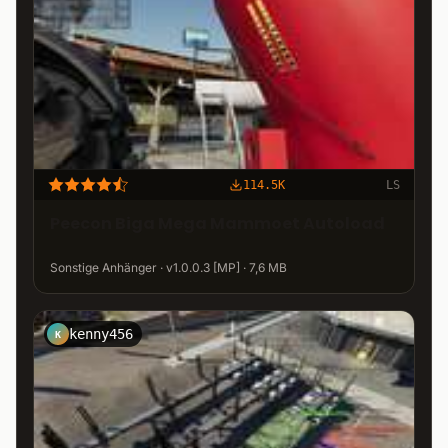
114.5K
LS
Peecon Biga Mega Mammoet Autoload
Sonstige Anhänger · v1.0.0.3 [MP] · 7,6 MB
kenny456
K