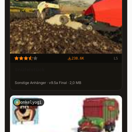
238.6K
LS
Snüfelstück
Sonstige Anhänger · v9.5a Final · 2,0 MB
onkelyogi
O