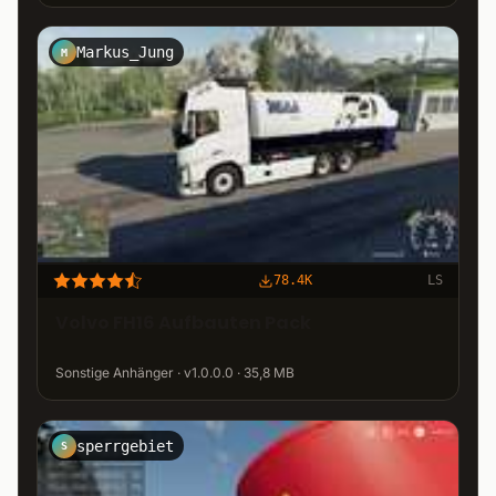
Markus_Jung
M
78.4K
LS
Volvo FH16 Aufbauten Pack
Sonstige Anhänger · v1.0.0.0 · 35,8 MB
sperrgebiet
S