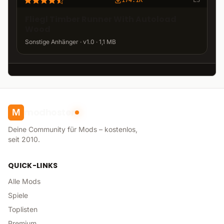
174.1K
LS
Fliegl Timber Runner With Autoload
Wood
Sonstige Anhänger · v1.0 · 1,1 MB
modhoster
M
Deine Community für Mods – kostenlos,
seit 2010.
QUICK-LINKS
Alle Mods
Spiele
Toplisten
Premium