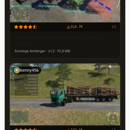
314.7K
LS
Timber Runner Wide With Autoload
Wood
Sonstige Anhänger · v1.2 · 10,6 MB
kenny456
K