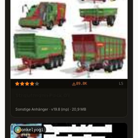
89.8K
LS
Strautmann Pack OY
Sonstige Anhänger · v19.8 (mp) · 20,9 MB
onkelyogi
O