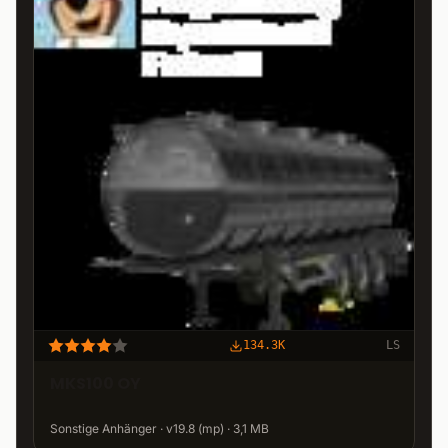
134.3K
LS
MKS100 OY
Sonstige Anhänger · v19.8 (mp) · 3,1 MB