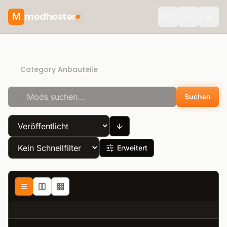
modhoster
M
Toggle the
Recommended mods
Category Anbauteile
Suchen
Erweitert