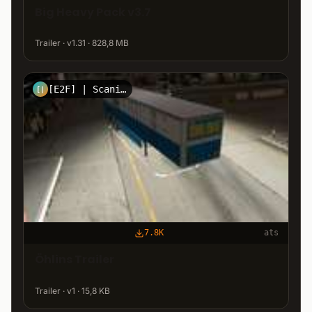
Big Heavy Pack v3.7
Trailer · v1.31 · 828,8 MB
[E2F] | ScaniaFahrer27
[|
7.8K
ats
Öhlins Trailer
Trailer · v1 · 15,8 KB