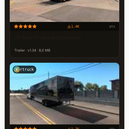
1.4K
ats
53' fuss Trailer skin Nevada
Trailer · v1.34 · 8,0 MB
rtruck
R
1.7K
ats