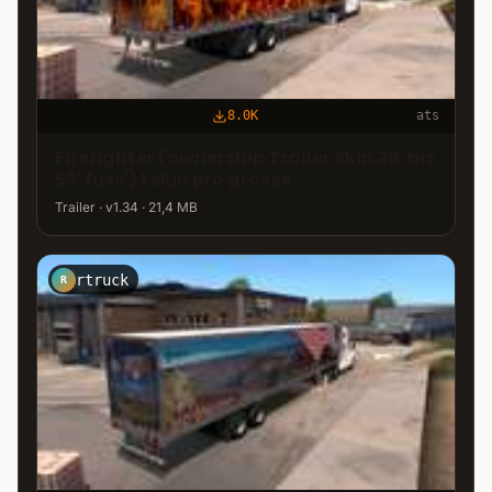
8.0K
ats
Firefighter (ownership Trailer Skin 28' bis
53' fuss') 1 skin pro grösse
Trailer · v1.34 · 21,4 MB
rtruck
R