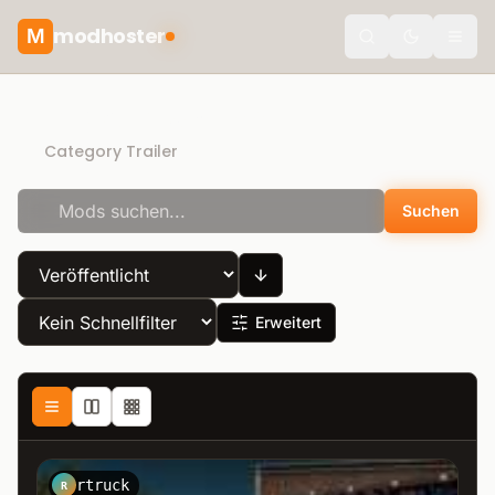
modhoster
M
theme.togg
Direct Download
Category Trailer
Suchen
Erweitert
rtruck
R