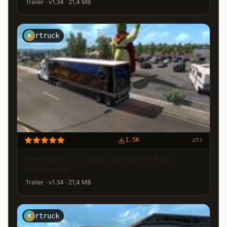
Trailer · v1.34 · 21,4 MB
rtruck
R
1.5K
ats
New Mexico Trailer skin 28-53 fuss
ownership
Trailer · v1.34 · 21,4 MB
rtruck
R