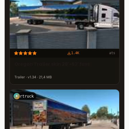
1.4K
ats
Oregon Trailer skin 28'-53' fuss
Trailer · v1.34 · 21,4 MB
rtruck
R