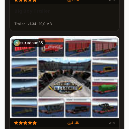
Big Boy Trailer
Trailer · v1.34 · 19,0 MB
muradhan35
M
4.4K
ats