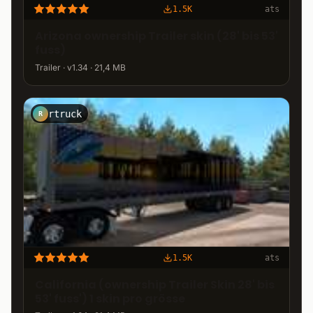
1.5K
ats
Arizona ownership Trailer skin (28' bis 53'
fuss)
Trailer · v1.34 · 21,4 MB
rtruck
R
1.5K
ats
California (ownership Trailer Skin 28' bis
53' fuss') 1 skin pro grösse