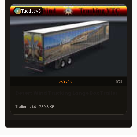
Tuddley3
T
9.4K
ats
Desert Wind Trucking Lange Box Trailer
Trailer · v1.0 · 789,8 KB