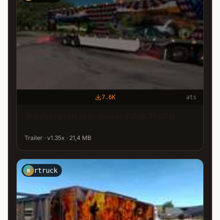
7.6K
ats
Washington skin ownerdship Trailer
Trailer · v1.35x · 21,4 MB
rtruck
R