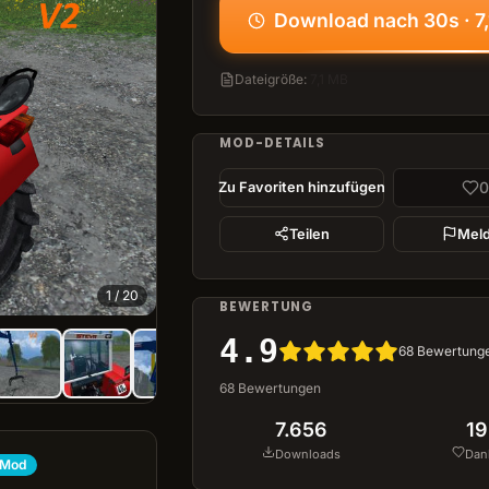
Download nach 30s · 7
Dateigröße
:
7,1 MB
MOD-DETAILS
0
Zu Favoriten hinzufügen
Teilen
Mel
1
/
20
BEWERTUNG
4.9
68
Bewertung
68
Bewertungen
7.656
19
Downloads
Dan
 Mod