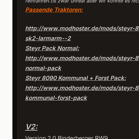
reinfahren.(Is zwar unreal aber wir konnte es nic
Passende Traktoren:
http://www.modhoster.de/mods/steyr-8
sk2-larmarm--2
Steyr Pack Normal:
http://www.modhoster.de/mods/steyr-
normal-pack
Steyr 8090 Kommunal + Forst Pack:
http://www.modhoster.de/mods/steyr-
kommunal-forst-pack
V2:
Version 2.0 Binderberger RW9