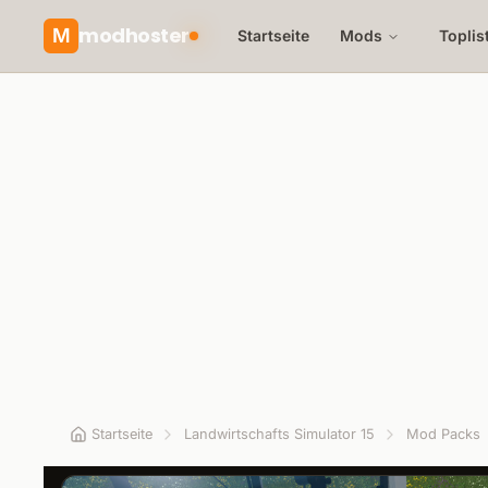
modhoster
M
Startseite
Mods
Toplis
Startseite
Landwirtschafts Simulator 15
Mod Packs