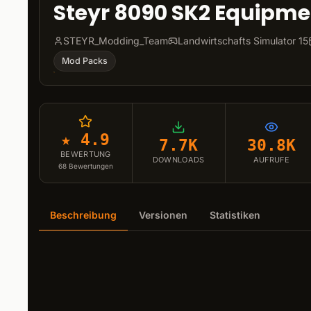
Steyr 8090 SK2 Equipme
STEYR_Modding_Team
Landwirtschafts Simulator 15
Mod Packs
★ 4.9
7.7K
30.8K
BEWERTUNG
DOWNLOADS
AUFRUFE
68
Bewertungen
Beschreibung
Versionen
Statistiken