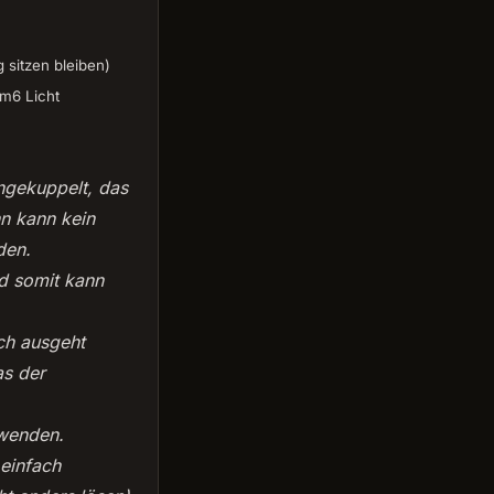
 sitzen bleiben)
m6 Licht
ngekuppelt, das
n kann kein
den.
nd somit kann
ch ausgeht
as der
wenden.
 einfach