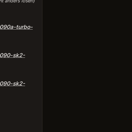
ht anders lösen)
090a-turbo-
8090-sk2-
8090-sk2-