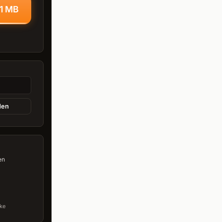
,1 MB
den
en
ke