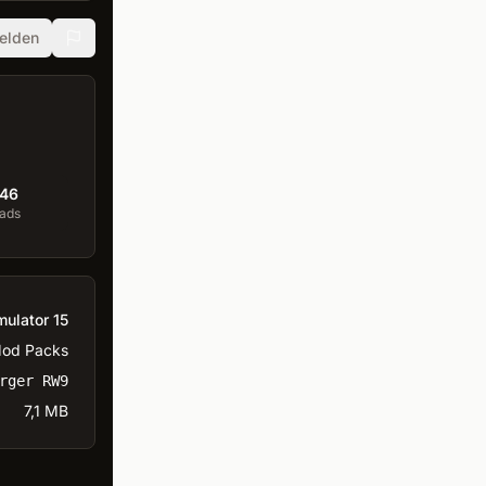
elden
46
ads
mulator 15
od Packs
rger RW9
7,1 MB