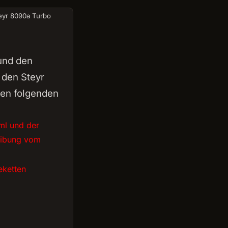
eyr 8090a Turbo
und den
 den Steyr
en folgenden
ml und der
reibung vom
eketten