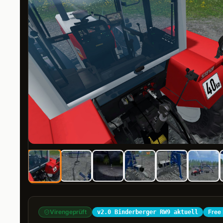
Virengeprüft
Free
v2.0 Binderberger RW9 aktuell