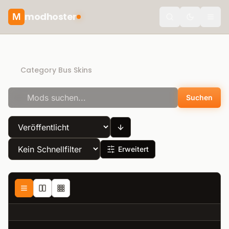
modhoster
M
Toggle the
Recommended mods
Category Bus Skins
Suchen
Erweitert