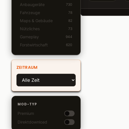
Anbaugeräte
730
Fahrzeuge
78
Maps & Gebäude
82
Nützliches
73
Gameplay
944
Forstwirtschaft
620
ZEITRAUM
MOD-TYP
Premium
Direktdownload