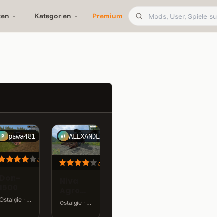
ten
Kategorien
Premium
pawa481
ALEXANDER (BAUER)
P
A(
36.3K
LS
80.6K
LS
K
LS
Don-
Niva
1500
Agro
Pack
Ostalgie · v1.0 · 25,5 MB
Ostalgie · v1.3 · 16,7 MB