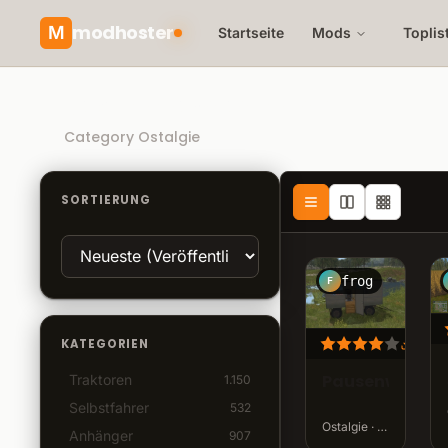
modhoster
M
Startseite
Mods
Toplis
Recommended mods
Category Ostalgie
SORTIERUNG
frog
F
KATEGORIEN
92.6
Pausenwagen
Traktoren
1.150
Selbstfahrer
532
Ostalgie · v3.2 · 15,1 MB
Anhänger
907