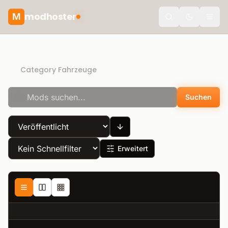
modhoster
M
theme.togg
Direct Download
Category Fahrzeuge
Suchen
Erweitert