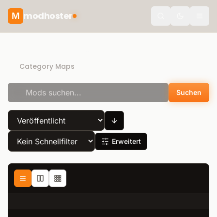
modhoster
M
theme.togg
Direct Download
Category Maps
Suchen
Erweitert