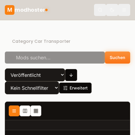
modhoster
M
theme.togg
Direct Download
Category Car Transporter
Suchen
Erweitert