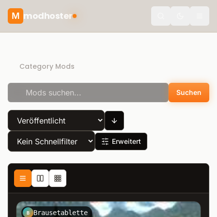
modhoster
M
Toggle the
Recommended mods
Category Mods
Suchen
Erweitert
Brausetablette
B