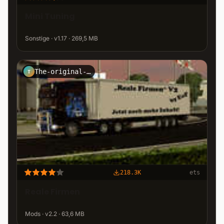
Mini Tuning
Sonstige · v1.17 · 269,5 MB
The-original-EoF
T
218.3K
ets
Reale Firmen
Mods · v2.2 · 63,6 MB