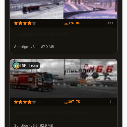
326.8K
ets
Complete Winter Mod
Sonstige · v3.1.1 · 87,0 MB
TSM Team
TT
397.7K
ets
Justplay Mod für die TSM Map
Sonstige · v6.6 · 62,9 MB