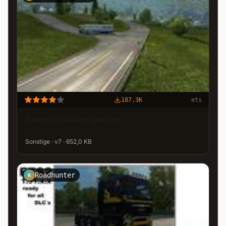
187.3K
ets
Keine Strassensperren
Sonstige · v7 · 652,0 KB
Roadhunter
R