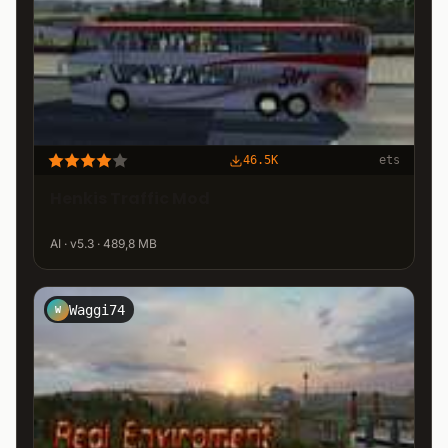
46.5K
ets
Henkis Traffic Mod
AI · v5.3 · 489,8 MB
Waggi74
W