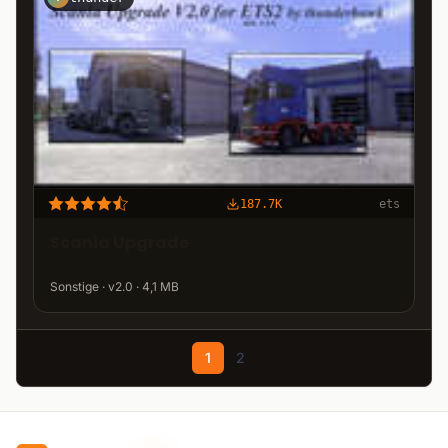
187.7K
ets
Scania Upgrade
Sonstige · v2.0 · 4,1 MB
1
2