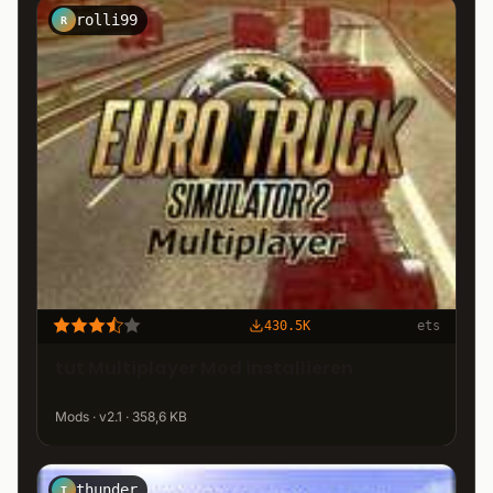
rolli99
R
430.5K
ets
tut Multiplayer Mod installieren
Mods · v2.1 · 358,6 KB
thunder
T