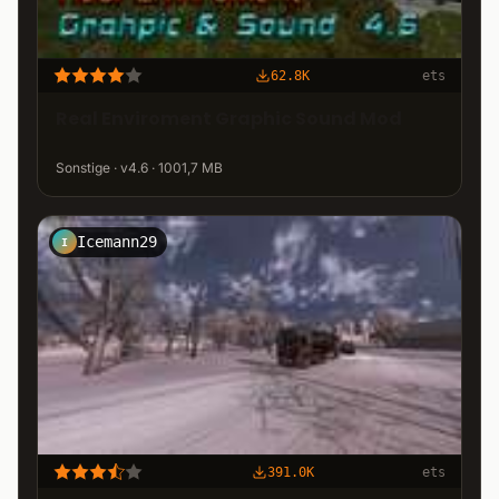
62.8K
ets
Real Enviroment Graphic Sound Mod
Sonstige · v4.6 · 1001,7 MB
Icemann29
I
391.0K
ets