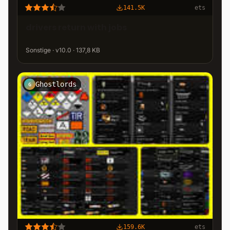
141.5K
ets
drivers return with jobs
Sonstige · v10.0 · 137,8 KB
Ghostlords
G
159.6K
ets