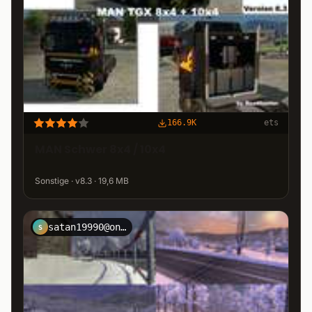
166.9K
ets
MAN Schwer 8x4 / 10x4
Sonstige · v8.3 · 19,6 MB
satan19990@onet.pl
S