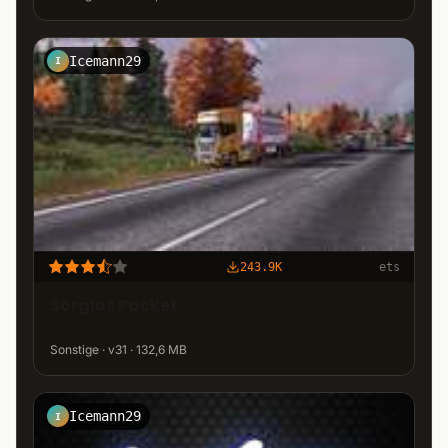
Icemann29
I
243.9K
ets
Sorglos Packet
Sonstige · v31 · 132,6 MB
Icemann29
I