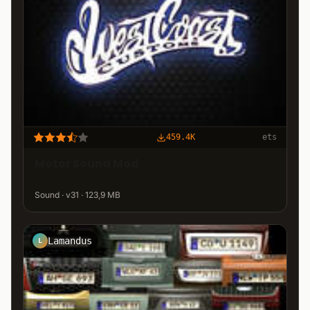
459.4K
ets
Motor Sound Mod
Sound · v31 · 123,9 MB
Lamandus
L