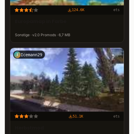
124.6K
ets
Europamap in Farbe
Sonstige · v2.0 Promods · 6,7 MB
Icemann29
I
51.1K
ets
Herbstmod