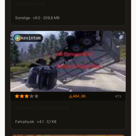
Wintermod
Sonstige · v9.0 · 209,8 MB
kevintom
K
404.6K
ets
Keinen Schaden Mod
Fahrphysik · v4.1 · 3,1 KB