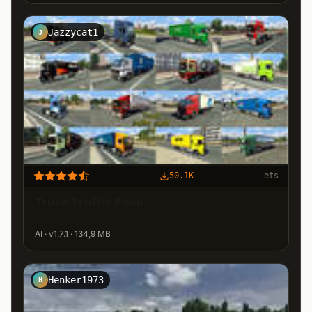
Jazzycat1
J
50.1K
ets
Truck Traffic Pack
AI · v1.7.1 · 134,9 MB
Henker1973
H