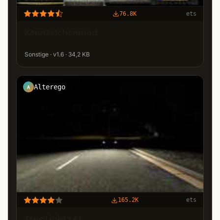
76.8K
ets
Kennzeichenmod
Sonstige · v1.6 · 34,2 KB
Alterego
A
165.2K
ets
True Lights AI