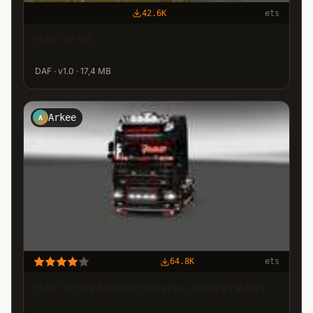
42.6K
ets
DAF CF 85
DAF · v1.0 · 17,4 MB
Arkee
A
64.8K
ets
DAF XF 105 510 und Interior ARKEETRANS