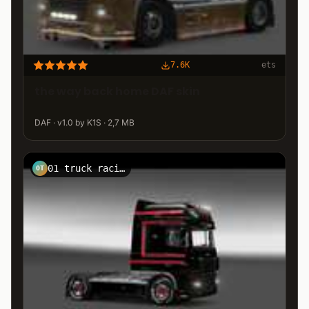
7.6K
ets
the way back home DAF skin
DAF · v1.0 by K1S · 2,7 MB
01 truck racing
0T