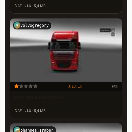
DAF · v1.0 · 5,4 MB
volvogregory
V
13.1K
ets
DAF AIR BERLIN SKIN
DAF · v1.0 · 5,4 MB
ohannes Traber
OT