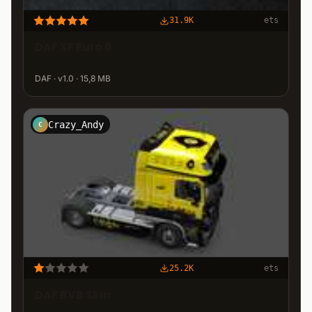
31.9K
ets
DAF XF Euro 6
DAF · v1.0 · 15,8 MB
Crazy_Andy
C
25.2K
ets
DAF BVB Skin