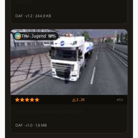
Daf XF
DAF · v1.2 · 244,9 KB
THW-Jugend NMS
TN
3.2K
ets
Schmidt Heilbronn DAF XF
DAF · v1.0 · 1,6 MB