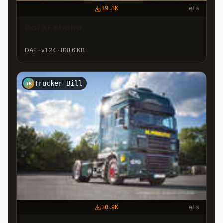
19.3K
ets
Daf XF ohaha
DAF · v1.24 · 818,6 KB
Trucker Bill
TB
30.9K
ets