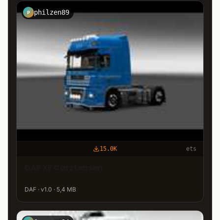
philzen89
P
15.0K
ets
DAF XF Carstensen
DAF · v1.0 · 5,4 MB