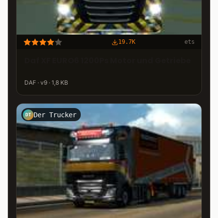
19.7K
ets
Daf XF EURO6 1200Ps Motor und Getriebe
DAF · v9 · 1,8 KB
Der Trucker
DT