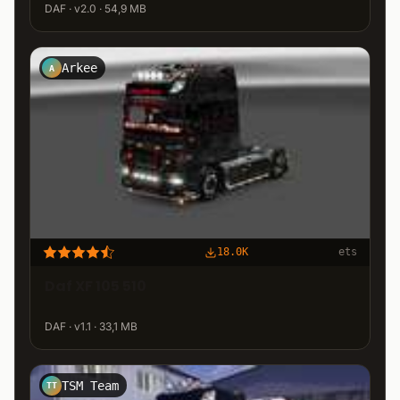
DAF · v2.0 · 54,9 MB
Arkee
A
18.0K
ets
Daf XF 105 510
DAF · v1.1 · 33,1 MB
TSM Team
TT