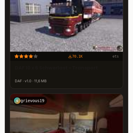
70.1K
ets
DAF 10 x 6 Schwerlast - Transport
DAF · v1.0 · 11,6 MB
grievous19
G