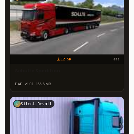
12.5K
ets
Schulte Spedition
DAF · v1.01 · 165,6 MB
Silent_Revolt
S