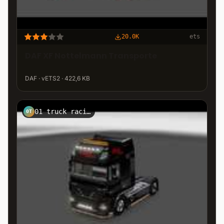
20.0K
ets
DAF XF Nottelmann Transporte
DAF · vETS2 · 422,6 KB
01 truck racing
0T