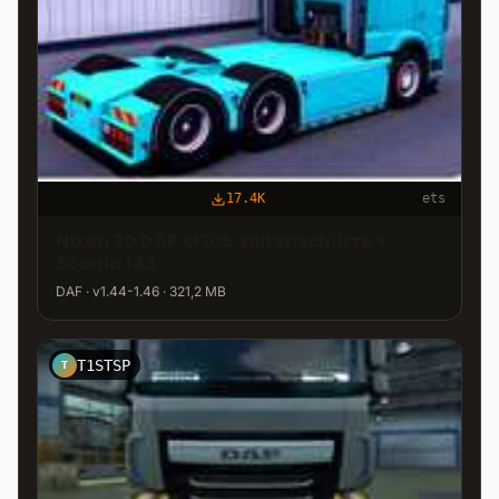
17.4K
ets
Nixon 3D DAF XF106 Seitenschürze +
Scania 143
DAF · v1.44-1.46 · 321,2 MB
T1STSP
T