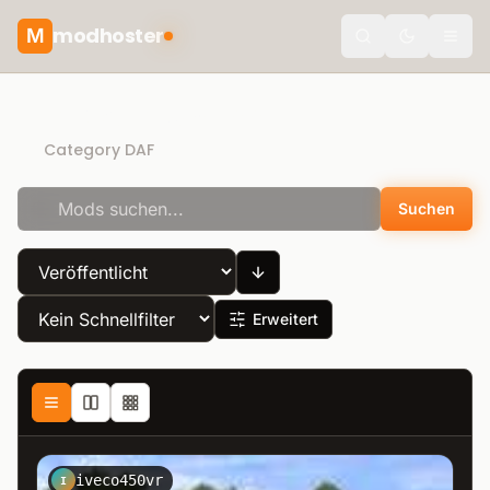
modhoster
M
Toggle the
Direct Download
Category DAF
Suchen
Erweitert
iveco450vr
I