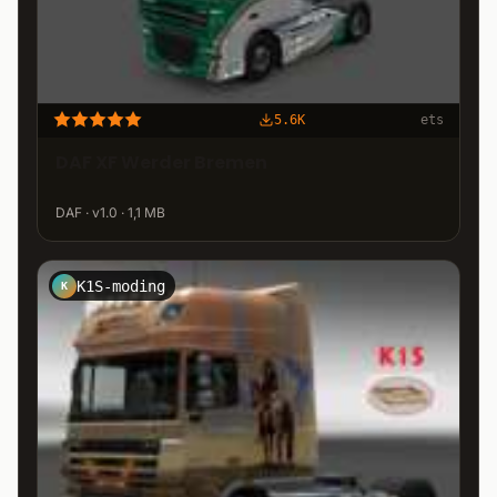
5.6K
ets
DAF XF Werder Bremen
DAF · v1.0 · 1,1 MB
K1S-moding
K