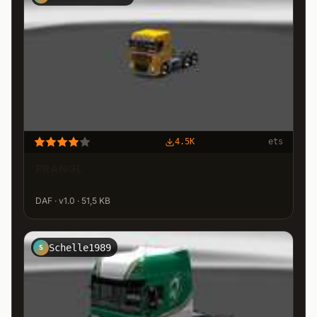
4.5K
ets
PRANGL
DAF · v1.0 · 51,5 KB
Schelle1989
S