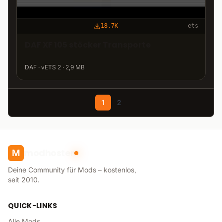
18.7K
ets
DAF XF 105 stöcker Transporte
DAF · vETS 2 · 2,9 MB
1
2
modhoster
M
Deine Community für Mods – kostenlos,
seit 2010.
QUICK-LINKS
Alle Mods