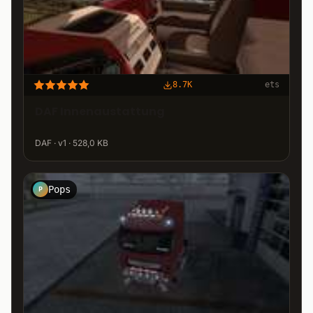
8.7K
ets
DAF Innenaustattung
DAF · v1 · 528,0 KB
Pops
P