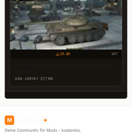
10.8K
WOT
Premium Hangar w/o Account with US
Posters
USA · v09.14.1 · 27,7 KB
modhoster
M
Deine Community für Mods – kostenlos,