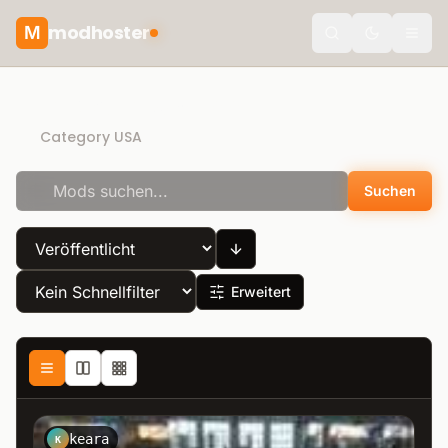
modhoster
M
Toggle the
Direct Download
Category USA
Suchen
Erweitert
keara
K