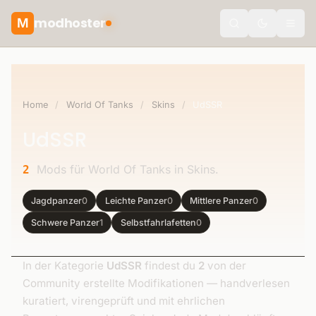
modhoster
M
Toggle the
Home
/
World Of Tanks
/
Skins
/
UdSSR
UdSSR
Mods für World Of Tanks in Skins.
2
Jagdpanzer
0
Leichte Panzer
0
Mittlere Panzer
0
Schwere Panzer
1
Selbstfahrlafetten
0
In der Kategorie
UdSSR
findest du
2
von der
Community erstellte Modifikationen — handverlesen
kuratiert, virengeprüft und mit ehrlichen