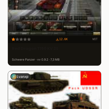
12.6K
WOT
Red Dragon T150 KV 2S
Schwere Panzer · vv 0.9.2 · 7,3 MB
ivanxp
I