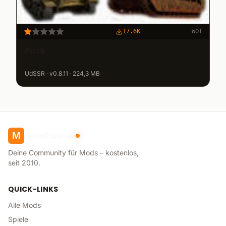
17.6K
WOT
Pack
UdSSR · v0.8.11 · 224,3 MB
modhoster
M
Deine Community für Mods – kostenlos,
seit 2010.
QUICK-LINKS
Alle Mods
Spiele