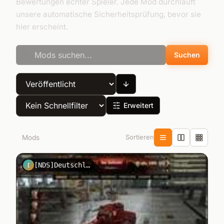
Bewertungen echter Spieler. Jede Mod durchläuft
unsere automatische Sicherheitsprüfung, bevor sie
hier erscheint.
Suchen
Erweitert
Sortieren
2
Mods
[NDS]DeutschlandGmbh
[