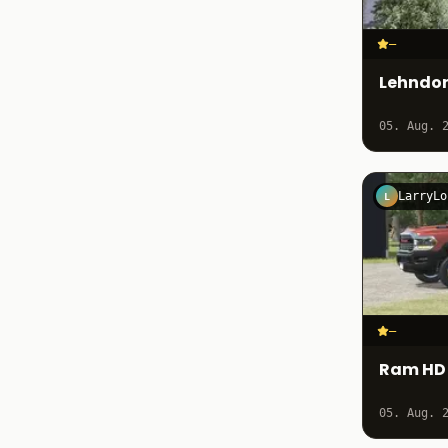
–
Lehndor
05. Aug. 
LarryLo
L
–
Ram HD 
05. Aug. 