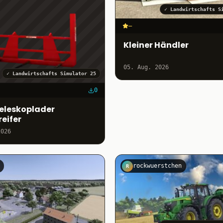
✓
Landwirtschafts S
–
Kleiner Händler
05. Aug. 2026
✓
Landwirtschafts Simulator 25
0
Teleskoplader
eifer
2026
rockwuerstchen
R