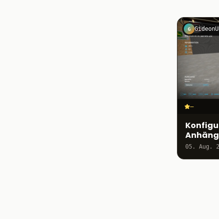
GideonU
G
–
Konfigu
Anhäng
05. Aug. 