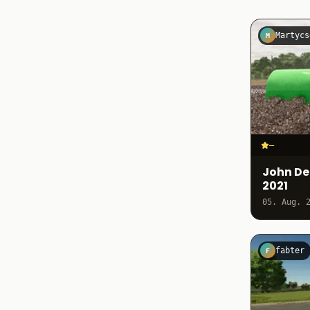
Martycs
M
–
John Dee
2021
05. Aug. 
fabter
F