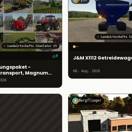
✓
Landwirtschafts S
✓
Landwirtschafts Simulator 25
–
0
J&M X1112 Getreidewag
ungspaket -
06. Aug. 2026
transport, Magnum
 & mehr
2026
Bergflieger
B