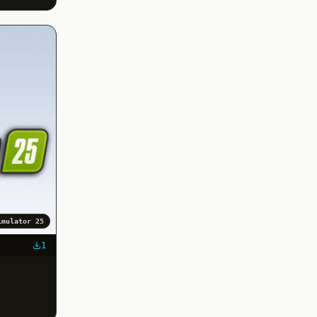
imulator 25
1