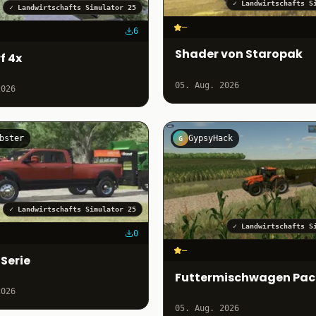
✓
Landwirtschafts S
✓
Landwirtschafts Simulator 25
–
6
Shader von Staropak
f 4x
05. Aug. 2026
2026
bster
GypsyHack
G
✓
Landwirtschafts Simulator 25
✓
Landwirtschafts S
0
–
Serie
Futtermischwagen Pac
2026
05. Aug. 2026