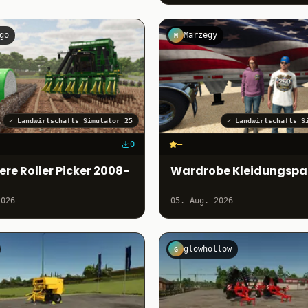
go
Marzegy
M
✓
Landwirtschafts Simulator 25
✓
Landwirtschafts S
0
–
re Roller Picker 2008-
Wardrobe Kleidungspa
2026
05. Aug. 2026
glowhollow
G