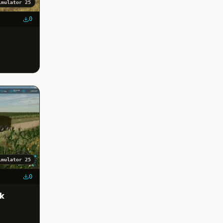
imulator 25
0
imulator 25
0
k