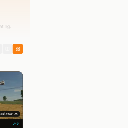
ating.
imulator 25
0