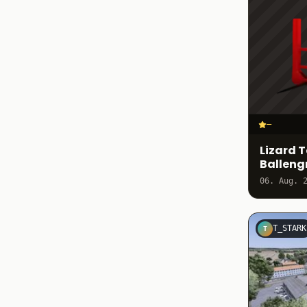
–
Lizard 
Ballengr
06. Aug. 
T_STARK
T