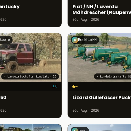
entucky
Fiat / NH / Laverda
Mähdrescher (Raupenv
2026
06. Aug. 2026
keefe
BeckhamHH
B
✓
Landwirtschafts Simulator 25
✓
Landwirtschafts S
0
–
350
Lizard Güllefässer Pack
2026
06. Aug. 2026
fyve
F