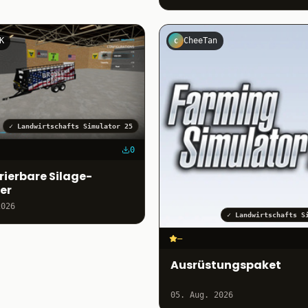
K
CheeTan
C
✓
Landwirtschafts Simulator 25
0
rierbare Silage-
er
2026
✓
Landwirtschafts S
–
Ausrüstungspaket
05. Aug. 2026