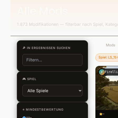
Alle Mods
1.873 Modifikationen — filterbar nach Spiel, Kate
1.873
Mods
🔎
IN ERGEBNISSEN SUCHEN
Spiel: LS_15
Filter entfer
Firelli
F
🎮
SPIEL
⭐
MINDESTBEWERTUNG
–