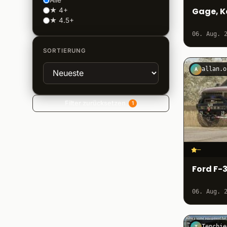
Alle
Gage, K
★ 4+
★ 4.5+
06. Aug. 
SORTIERUNG
allan.o
A
Filter zurücksetzen
1
–
Ford F-
06. Aug. 
Tenchie
T