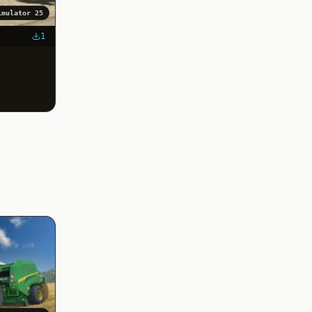
imulator 25
1