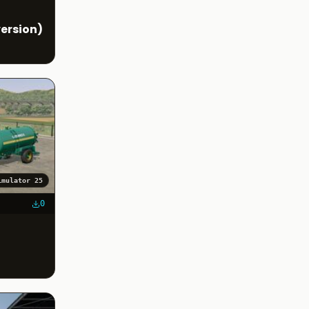
ersion)
imulator 25
0