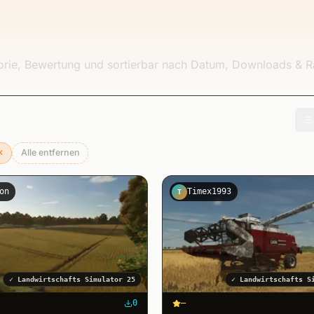
gorie, Bewertung und sortierbar nach Datum, Downloads & R
✕
Alle entfernen
nen
on
Timex1993
T
✓
Landwirtschafts Simulator 25
✓
Landwirtschafts S
0
–