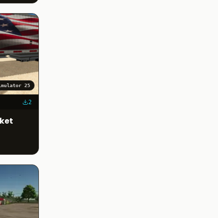
imulator 25
2
ket