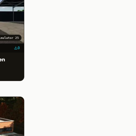
imulator 25
0
en