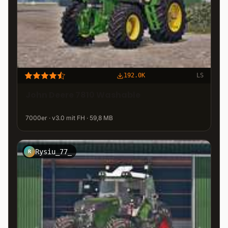
192.0K
LS
John Deere 7810 Washable
7000er · v3.0 mit FH · 59,8 MB
Rysiu_77_
R