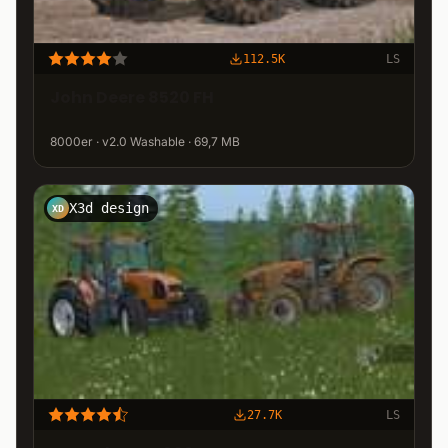
112.5K
LS
John Deere 8520 FH
8000er · v2.0 Washable · 69,7 MB
X3d design
XD
27.7K
LS