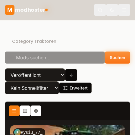
modhoster
M
Toggle the
Recommended mods
Category Traktoren
Suchen
Erweitert
Rysiu_77_
R