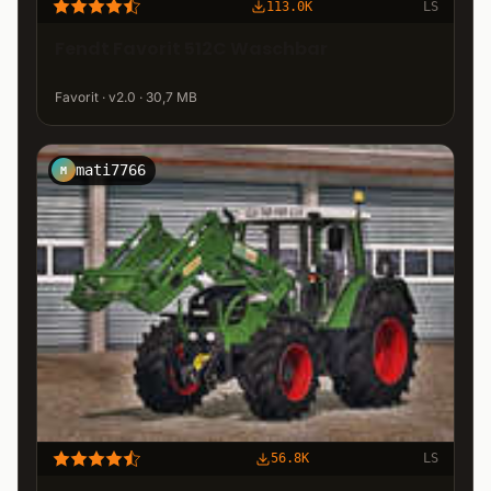
113.0K
LS
Fendt Favorit 512C Waschbar
Favorit · v2.0 · 30,7 MB
mati7766
M
56.8K
LS