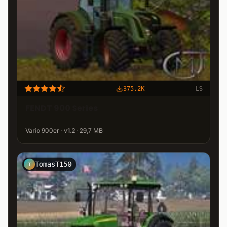
375.2K
LS
FENDT 900 Series
Vario 900er · v1.2 · 29,7 MB
TomasT150
T