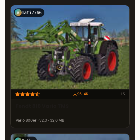
mati7766
M
96.4K
LS
Fendt 818 Vario TMS
Vario 800er · v2.0 · 32,6 MB