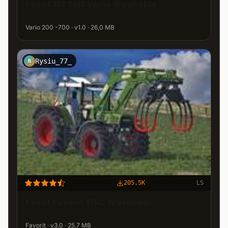
Fendt 312 TMS Vario Washable
Vario 200 -700 · v1.0 · 26,0 MB
Rysiu_77_
R
205.5K
LS
Fendt Favorit 515C Waschbar
Favorit · v3.0 · 25,7 MB