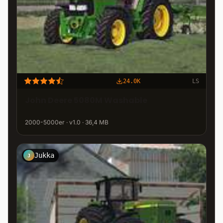
24.0K
LS
John Deere 5080M Washable
2000-5000er · v1.0 · 36,4 MB
Jukka
J