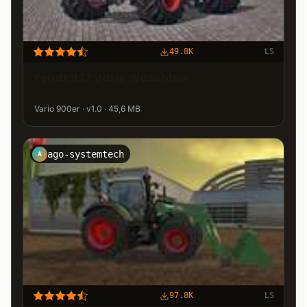
49.8K
LS
Fendt 927 Vario Waschbar
Vario 900er · v1.0 · 45,6 MB
ago-systemtech
A
97.8K
LS