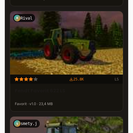
Rival
R
25.8K
LS
Fendt Favorit 622 LS
Favorit · v1.0 · 23,4 MB
smety.j
S