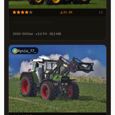
91.6K
LS
John Deere 5085M
2000-5000er · v3.0 FH · 38,5 MB
Rysiu_77_
R