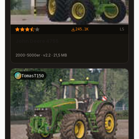
245.1K
LS
John Deere 4755
2000-5000er · v2.2 · 21,5 MB
TomasT150
T