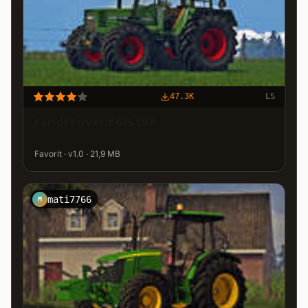
47.3K
LS
Fendt Favorit 615 LSA
Favorit · v1.0 · 21,9 MB
mati7766
M