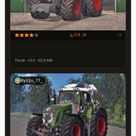
379.1K
LS
Fendt 1050 Vario Waschbar
Fendt · v3.0 · 50,4 MB
Rysiu_77_
R