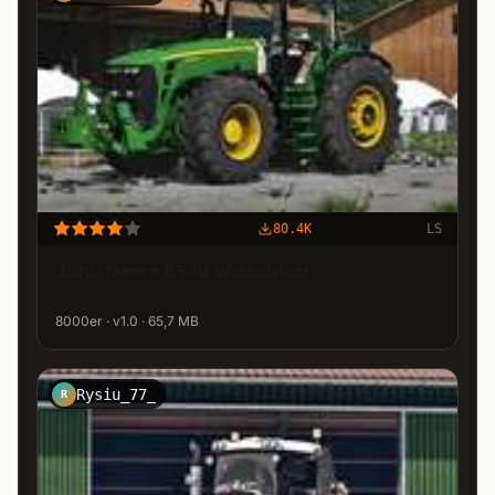
80.4K
LS
John Deere 8530 Waschbar
8000er · v1.0 · 65,7 MB
Rysiu_77_
R