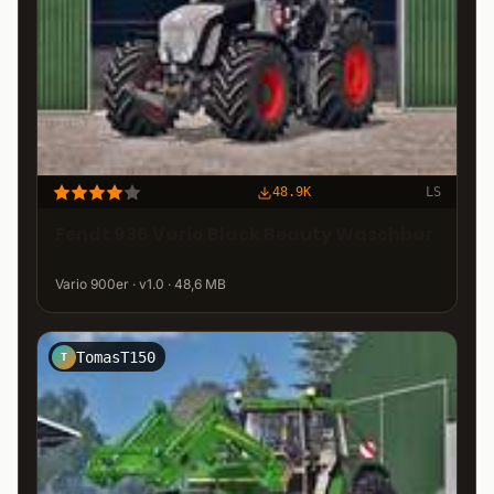
48.9K
LS
Fendt 936 Vario Black Beauty Waschbar
Vario 900er · v1.0 · 48,6 MB
TomasT150
T