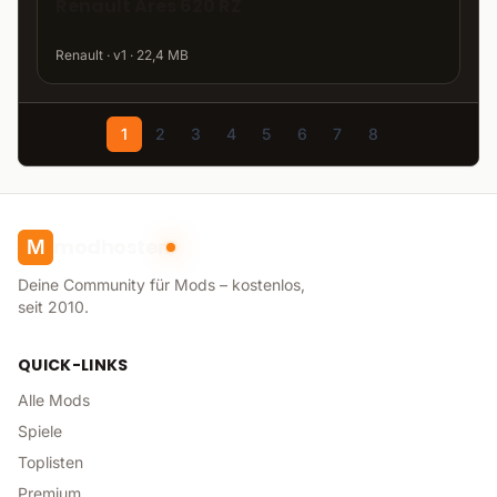
Renault Ares 620 RZ
Renault · v1 · 22,4 MB
1
2
3
4
5
6
7
8
modhoster
M
Deine Community für Mods – kostenlos,
seit 2010.
QUICK-LINKS
Alle Mods
Spiele
Toplisten
Premium