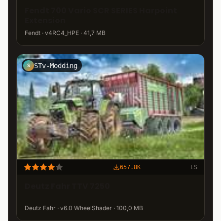
Fendt 700 Vario SCR SERIES Harpoint
Extension
Fendt · v4RC4_HPE · 41,7 MB
STv-Modding
S
657.8K
LS
Deutz Fahr TTV 7250
Deutz Fahr · v6.0 WheelShader · 100,0 MB