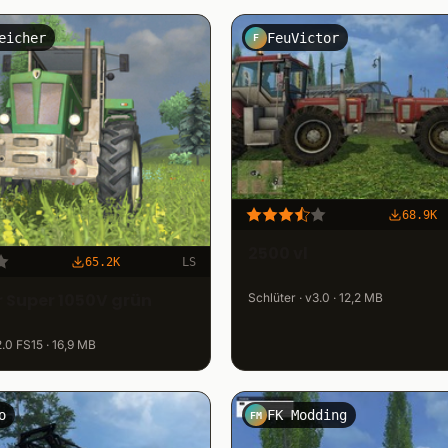
eicher
FeuVictor
F
68.9K
2500 vl
65.2K
LS
r Super 1050V grün
Schlüter · v3.0 · 12,2 MB
2.0 FS15 · 16,9 MB
o
FK Modding
FM