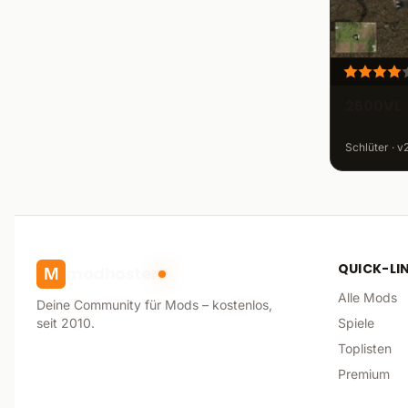
2500VL
Schlüter · v
QUICK-LI
modhoster
M
Alle Mods
Deine Community für Mods – kostenlos,
seit 2010.
Spiele
Toplisten
Premium