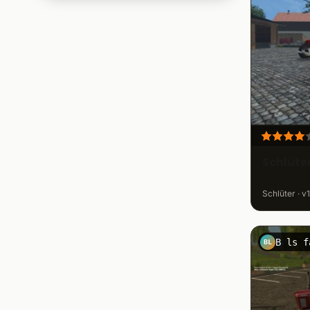
Schlüter
113
Sonstige Traktoren
2.952
Steyr
301
Traktortuning
121
Ursus
765
Valtra
320
Volvo
54
Zetor
522
Schlüte
Schlüter · v
B ls f
BL