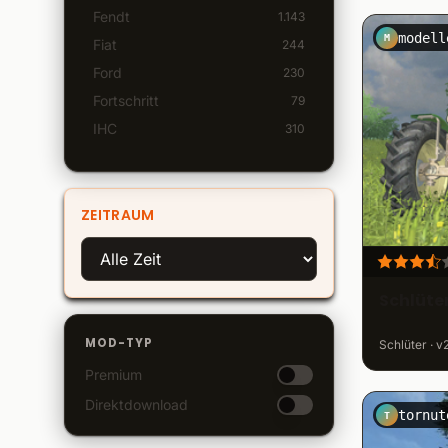
Fendt
1.143
modell
M
Fiat
244
Ford
230
Fortschritt
79
IHC
310
JCB
226
John Deere
1.709
MTZ / MTS
ZEITRAUM
741
Massey Ferguson
794
Mercedes Benz
171
New Holland
Schlüte
974
Oldtimer
297
MOD-TYP
Schlüter · v
Ostalgie
458
Premium
Raba Steiger
62
Direktdownload
Renault
168
tornut
T
Same & Lamborghini
243