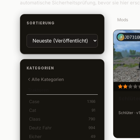
automatische Sicherheitsprüfung, bevor sie hier ersc
8
Mods
SORTIERUNG
JD7310
J
KATEGORIEN
Alle Kategorien
Traktoren
Schlüte
Case
1.166
Cat
91
Schlüter · v
Claas
790
Deutz Fahr
994
Eicher
49