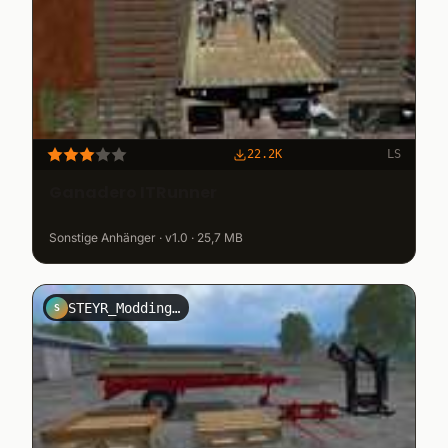
22.2K
LS
Ganadero ITRunner
Sonstige Anhänger · v1.0 · 25,7 MB
STEYR_Modding_Team
S