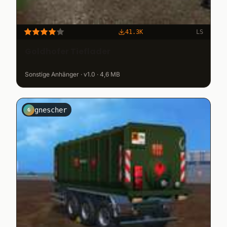
41.3K
LS
Goldhofer Tieflader
Sonstige Anhänger · v1.0 · 4,6 MB
gnescher
G