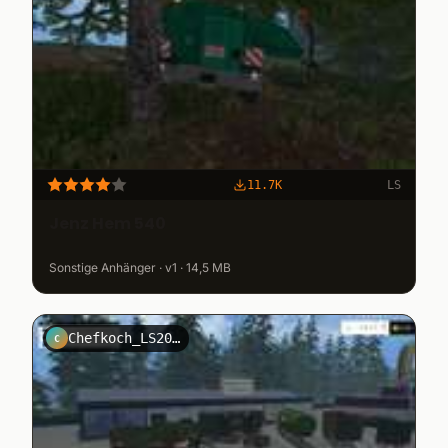
11.7K
LS
Jenz Hem 540
Sonstige Anhänger · v1 · 14,5 MB
Chefkoch_LS2011
C