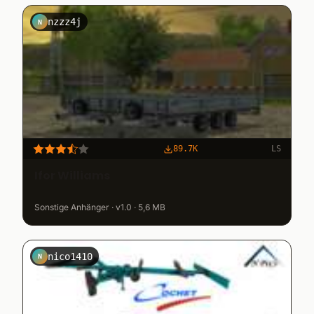
nzzz4j
N
89.7K
LS
Ifor Williams
Sonstige Anhänger · v1.0 · 5,6 MB
nico1410
N