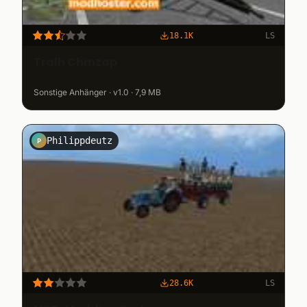
18.1K
LS
Tralh Chmzap
Sonstige Anhänger · v1.0 · 7,9 MB
Philippdeutz
P
28.6K
LS