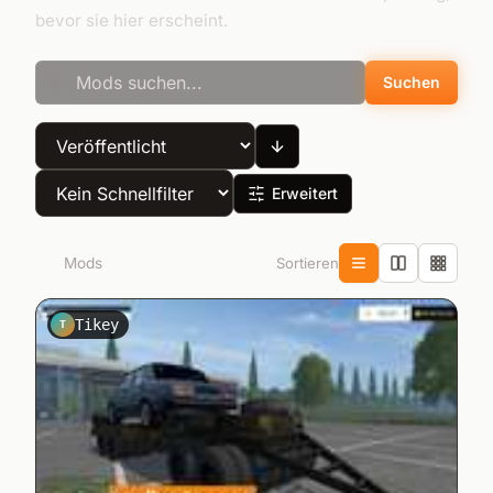
bevor sie hier erscheint.
Suchen
Erweitert
Sortieren
157
Mods
Tikey
T