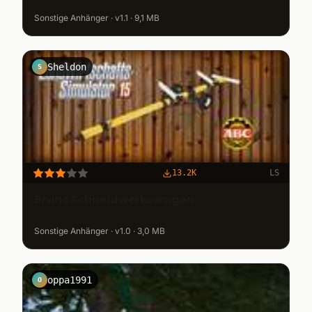
Sonstige Anhänger · v1.1 · 9,1 MB
Sheldon
S
13.2K
LS
Bruns Schneidwerkswagen
Sonstige Anhänger · v1.0 · 3,0 MB
oppa1991
O