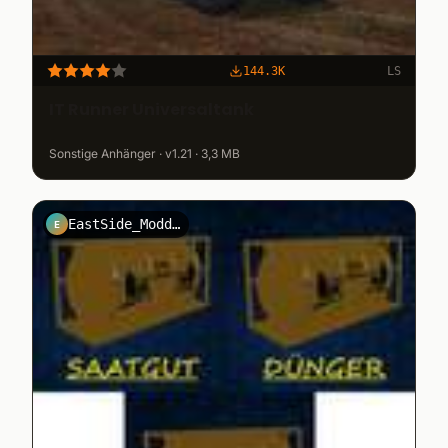
144.3K
LS
IT Runner Universaltank
Sonstige Anhänger · v1.21 · 3,3 MB
EastSide_Modding
E