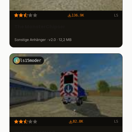
136.9K
LS
The MonsterChipser
Sonstige Anhänger · v2.0 · 12,2 MB
ls15moder
L
82.8K
LS