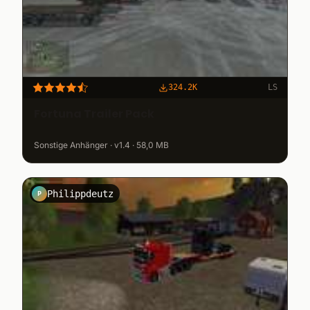
324.2K
LS
Fortuna Trailer Pack
Sonstige Anhänger · v1.4 · 58,0 MB
Philippdeutz
P