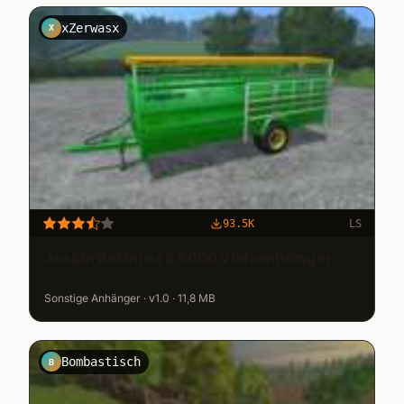
xZerwasx
X
93.5K
LS
Joskin Betimax R 6000 Viehanhänger
Sonstige Anhänger · v1.0 · 11,8 MB
Bombastisch
B