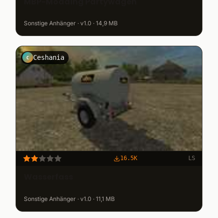
MBP-Modding Partywagen
Sonstige Anhänger · v1.0 · 14,9 MB
Ceshania
C
16.5K
LS
Wasserfass
Sonstige Anhänger · v1.0 · 11,1 MB