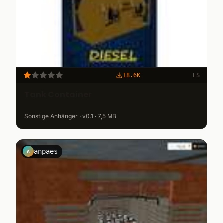
18.6K
LS
Tank Container
Sonstige Anhänger · v0.1 · 7,5 MB
anpaes
A