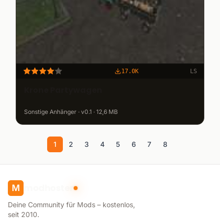
17.0K
LS
Krone Partywagen
Sonstige Anhänger · v0.1 · 12,6 MB
1
2
3
4
5
6
7
8
modhoster
M
Deine Community für Mods – kostenlos,
seit 2010.