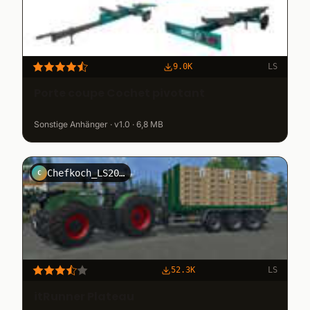
9.0K
LS
Porte coupe Cochet pivotant
Sonstige Anhänger · v1.0 · 6,8 MB
Chefkoch_LS2011
C
52.3K
LS
itRunner Plateau