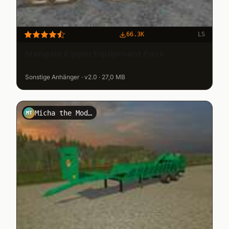
66.3K
LS
Mengele Kipper Equipment Pack
Sonstige Anhänger · v2.0 · 27,0 MB
Micha the Modder
MT