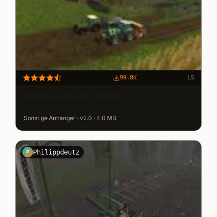
99.8K
LS
Mobile Saatgut Station
Sonstige Anhänger · v2.0 · 4,0 MB
Philippdeutz
P