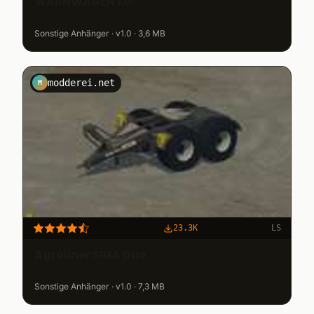
WARNWAGEN 1.0
Sonstige Anhänger · v1.0 · 3,6 MB
modderei.net
M
23.3K
LS
Agroliner SIGA Duo
Sonstige Anhänger · v1.0 · 7,3 MB