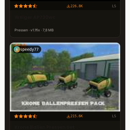
226.8K
LS
Welger AP730wc
Pressen · v1.1fix · 7,8 MB
speedy77
S
215.6K
LS
Krone Ballen Pressen Set