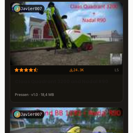
Javier007
J
24.3K
LS
Claas Quadrant 3200 and Nadal R90
Pressen · v1.0 · 18,4 MB
Javier007
J