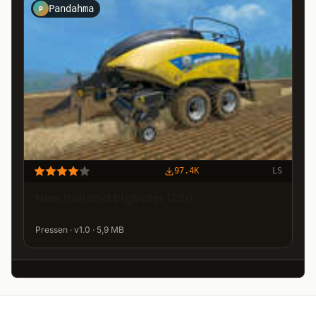
Pandahma
P
97.4K
LS
New Holland BigBaler 1290
Pressen · v1.0 · 5,9 MB