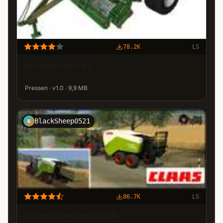
78.2K
LS
McHale Fusion 3
Pressen · v1.0 · 9,9 MB
BlackSheep0521
B
86.7K
LS
Claas Quadrant 3200