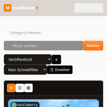
modhoster
M
Toggle the
Recommended mods
Category Pressen
Suchen
Erweitert
tackleberry
T