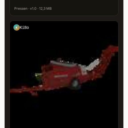
Pressen · v1.0 · 12,3 MB
KiBo
K