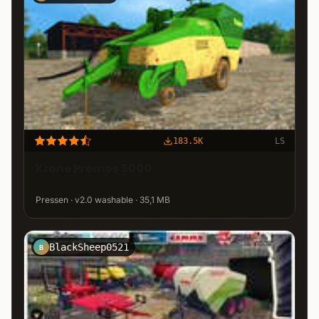
183.5K
LS
Krone Premos 5000
Pressen · v2.0 washable · 35,1 MB
BlackSheep0521
B