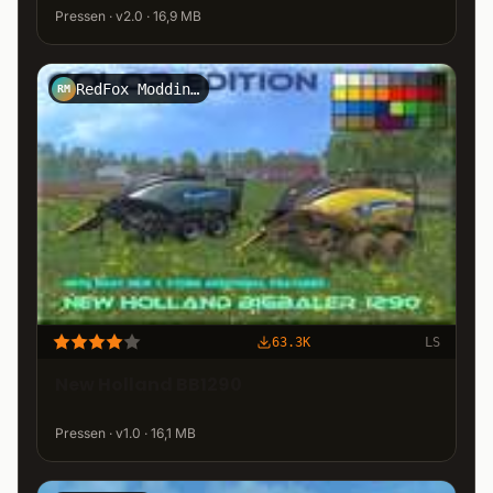
Pressen · v2.0 · 16,9 MB
RedFox Modding Crew
RM
63.3K
LS
New Holland BB1290
Pressen · v1.0 · 16,1 MB