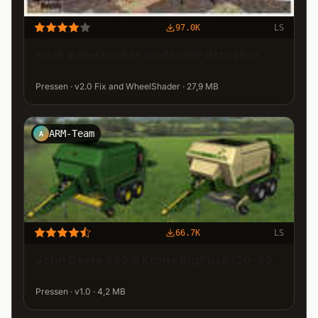
97.0K
LS
Pack Balestacker and baler attacher
Pressen · v2.0 Fix and WheelShader · 27,9 MB
ARM-Team
A
66.7K
LS
John Deere 690 & Krone BigPack 120-80
Pressen · v1.0 · 4,2 MB