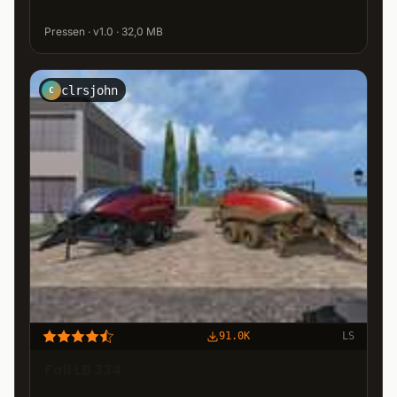
Pressen · v1.0 · 32,0 MB
clrsjohn
C
91.0K
LS
Fall LB 334