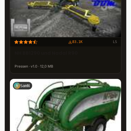
83.1K
LS
NH BB1290 und Nadal R90
Pressen · v1.0 · 12,0 MB
SamN
S